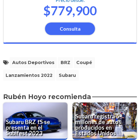
$779,900
Consulta
Autos Deportivos
BRZ
Coupé
Lanzamientos 2022
Subaru
Rubén Hoyo recomienda
Subaru registra 5
Subaru BRZ tS se
millones de autos
presenta en el
producidos en
Subifest 2023
Estados Unidos