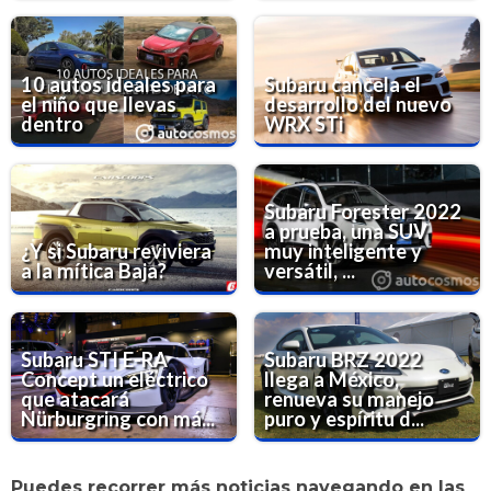
10 autos ideales para
Subaru cancela el
el niño que llevas
desarrollo del nuevo
dentro
WRX STi
Subaru Forester 2022
a prueba, una SUV
¿Y si Subaru reviviera
muy inteligente y
a la mítica Baja?
versátil, ...
Subaru STI E-RA
Subaru BRZ 2022
Concept un eléctrico
llega a México,
que atacará
renueva su manejo
Nürburgring con má...
puro y espíritu d...
Puedes recorrer más noticias navegando en las