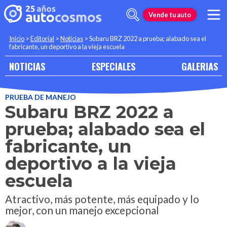
Vende tu auto
Inicio
>
Editorial
>
Noticias
>
Subaru BRZ 2022 a prueba; alabado sea el
fabricante, un deportivo a la vieja escuela
NOTICIAS
ESPECIALES
GALERIAS
PRUEBA DE MANEJO
Subaru BRZ 2022 a
prueba; alabado sea el
fabricante, un
deportivo a la vieja
escuela
Atractivo, más potente, más equipado y lo
mejor, con un manejo excepcional