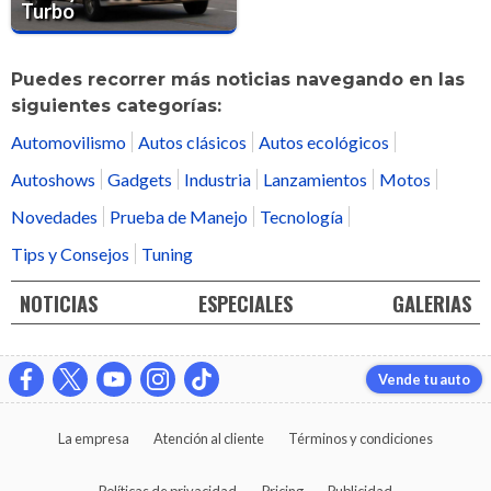
Turbo
Puedes recorrer más noticias navegando en las
siguientes categorías:
Automovilismo
Autos clásicos
Autos ecológicos
Autoshows
Gadgets
Industria
Lanzamientos
Motos
Novedades
Prueba de Manejo
Tecnología
Tips y Consejos
Tuning
NOTICIAS
ESPECIALES
GALERIAS
Vende tu auto
La empresa
Atención al cliente
Términos y condiciones
Políticas de privacidad
Pricing
Publicidad