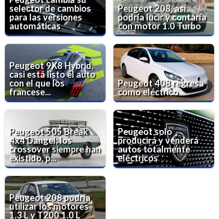
selector de cambios
Peugeot 208, así
para las versiones
podría lucir y contaría
automáticas
con motor 1.0 Turbo
Peugeot 9X8 Hybrid,
casi está listo el auto
con el que los
Peugeot 408 regresa
francese...
como eléctrico
Peugeot 505 Break
Peugeot solo
4x4 Dangel; los
producirá y venderá
crossover siempre han
autos totalmente
existido, p...
eléctricos
Peugeot 208 podría
utilizar los motores
1.3 L y T200 1.0 L