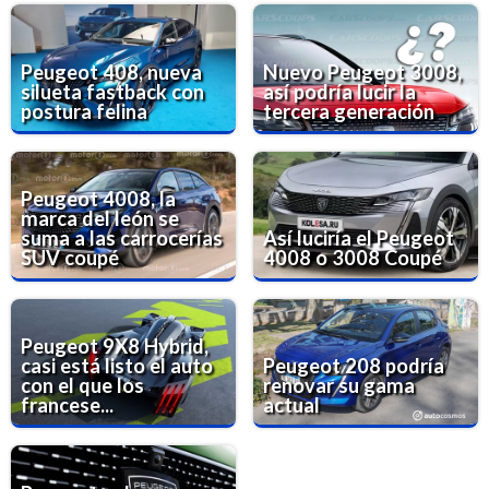
Peugeot 408, nueva
Nuevo Peugeot 3008,
silueta fastback con
así podría lucir la
postura felina
tercera generación
Peugeot 4008, la
marca del león se
suma a las carrocerías
Así luciría el Peugeot
SUV coupé
4008 o 3008 Coupé
Peugeot 9X8 Hybrid,
casi está listo el auto
Peugeot 208 podría
con el que los
renovar su gama
francese...
actual