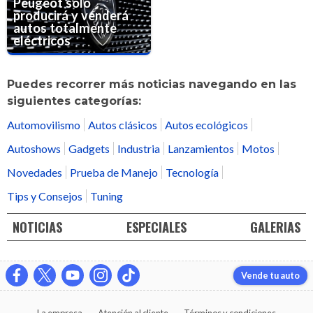
Peugeot solo
producirá y venderá
autos totalmente
eléctricos
Puedes recorrer más noticias navegando en las
siguientes categorías:
Automovilismo
Autos clásicos
Autos ecológicos
Autoshows
Gadgets
Industria
Lanzamientos
Motos
Novedades
Prueba de Manejo
Tecnología
Tips y Consejos
Tuning
NOTICIAS
ESPECIALES
GALERIAS
Vende tu auto