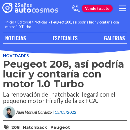
Vende tu auto
Inicio
>
Editorial
>
Noticias
>
Peugeot 208, así podría lucir y contaría con
motor 1.0 Turbo
NOTICIAS
ESPECIALES
GALERIAS
NOVEDADES
Peugeot 208, así podría
lucir y contaría con
motor 1.0 Turbo
La renovación del hatchback llegará con el
pequeño motor Firefly de la ex FCA.
Juan Manuel Cardozo
| 15/03/2022
208
Hatchback
Peugeot