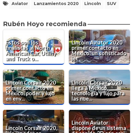
Aviator
Lanzamientos 2020
Lincoln
SUV
Rubén Hoyo recomienda
Estos son los
Lincoln Aviator 2020
finalistas al North
primer contacto en
American Car, Utility
México, un sofisticado
and Truck o...
jet ...
Lincoln Corsair 2020
Lincoln Corsair 2020
primer contacto en
llega a México,
México, poder y lujo
tecnología y lujo para
en env...
las nue...
Lincoln Aviator
Lincoln Corsair 2020,
dispone de un sistema