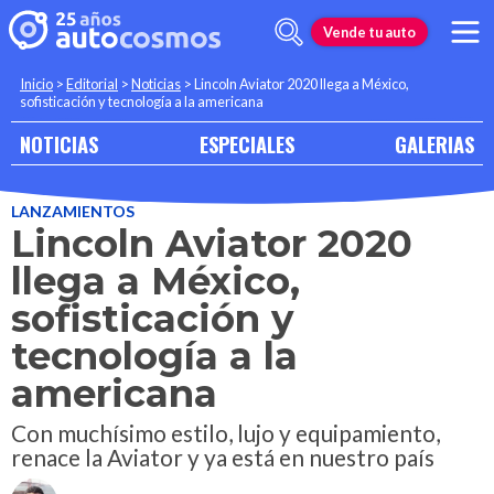
Vende tu auto
Inicio
>
Editorial
>
Noticias
>
Lincoln Aviator 2020 llega a México,
sofisticación y tecnología a la americana
NOTICIAS
ESPECIALES
GALERIAS
LANZAMIENTOS
Lincoln Aviator 2020
llega a México,
sofisticación y
tecnología a la
americana
Con muchísimo estilo, lujo y equipamiento,
renace la Aviator y ya está en nuestro país