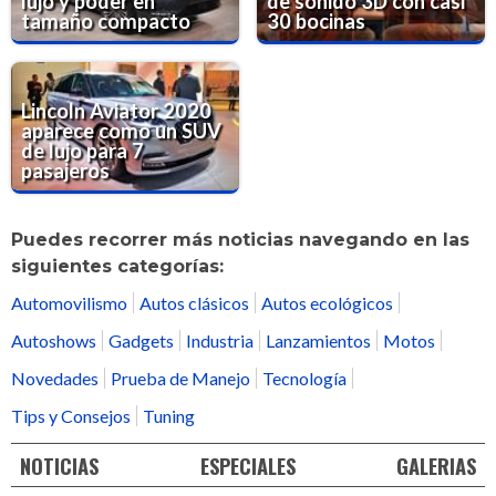
lujo y poder en
de sonido 3D con casi
tamaño compacto
30 bocinas
Lincoln Aviator 2020
aparece como un SUV
de lujo para 7
pasajeros
Puedes recorrer más noticias navegando en las
siguientes categorías:
Automovilismo
Autos clásicos
Autos ecológicos
Autoshows
Gadgets
Industria
Lanzamientos
Motos
Novedades
Prueba de Manejo
Tecnología
Tips y Consejos
Tuning
NOTICIAS
ESPECIALES
GALERIAS