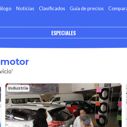
álogo
Noticias
Clasificados
Guía de precios
Compar
ESPECIALES
omotor
vicio'
Industria