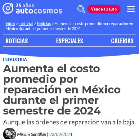
Vende tu auto
Inicio
>
Editorial
>
Noticias
>
Aumenta el costo promedio por reparación en
México durante el primer semestre de 2024
NOTICIAS
ESPECIALES
GALERIAS
INDUSTRIA
Aumenta el costo
promedio por
reparación en México
durante el primer
semestre de 2024
Aunque las órdenes de reparación van a la baja.
Miriam Santillán
| 22/08/2024