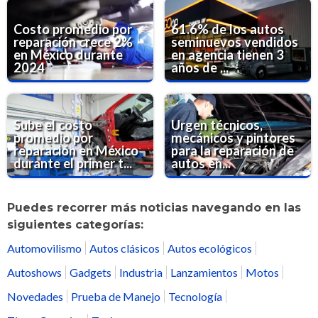
Costo promedio por
61.6% de los autos
reparación crece 2%
seminuevos vendidos
en México durante
en agencia tienen 3
2024
años de ...
Sube el costo
Urgen técnicos,
promedio por
mecánicos y pintores
reparación en México
para la reparación de
durante el primer t...
autos en...
Puedes recorrer más noticias navegando en las
siguientes categorías:
Automovilismo
Autos clásicos
Autos ecológicos
Autoshows
Gadgets
Industria
Lanzamientos
Motos
Novedades
Prueba de Manejo
Tecnología