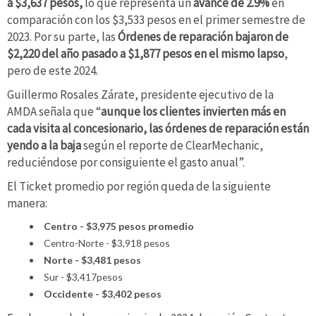
a $3,637 pesos,
lo que representa un
avance de 2.9%
en
comparación con los $3,533 pesos en el primer semestre de
2023. Por su parte, las
Órdenes de reparación bajaron de
$2,220 del año pasado a $1,877 pesos en el mismo lapso
,
pero de este 2024.
Guillermo Rosales Zárate, presidente ejecutivo de la
AMDA señala que “
aunque los clientes invierten más en
cada visita al concesionario, las órdenes de reparación están
yendo a la baja
según el reporte de ClearMechanic,
reduciéndose por consiguiente el gasto anual”.
El Ticket promedio por región queda de la siguiente
manera:
Centro - $3,975 pesos promedio
Centro-Norte - $3,918 pesos
Norte - $3,481 pesos
Sur - $3,417pesos
Occidente - $3,402 pesos