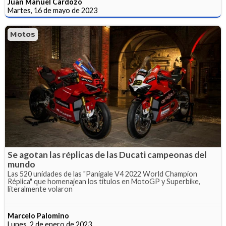
Juan Manuel Cardozo
Martes, 16 de mayo de 2023
Motos
Se agotan las réplicas de las Ducati campeonas del
mundo
Las 520 unidades de las "Panigale V4 2022 World Champion
Réplica" que homenajean los títulos en MotoGP y Superbike,
literalmente volaron
Marcelo Palomino
Lunes, 2 de enero de 2023