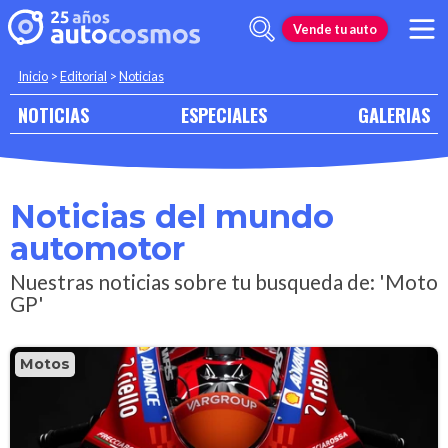
Vende tu auto
Inicio
>
Editorial
>
Noticias
NOTICIAS
ESPECIALES
GALERIAS
Noticias del mundo
automotor
Nuestras noticias sobre tu busqueda de: 'Moto
GP'
Motos