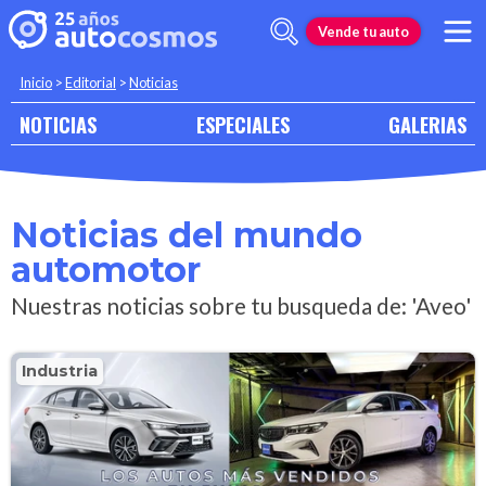
Vende tu auto
Inicio
>
Editorial
>
Noticias
NOTICIAS
ESPECIALES
GALERIAS
Noticias del mundo
automotor
Nuestras noticias sobre tu busqueda de: 'Aveo'
Industria