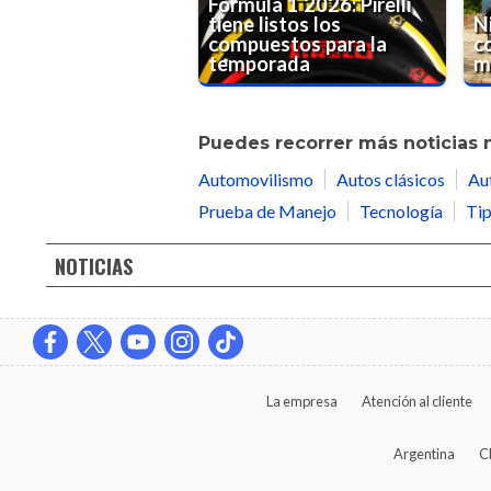
Fórmula 1 2026: Pirelli
tiene listos los
N
compuestos para la
c
temporada
me
Puedes recorrer más noticias 
Automovilismo
Autos clásicos
Au
Prueba de Manejo
Tecnología
Tip
NOTICIAS
La empresa
Atención al cliente
Argentina
C