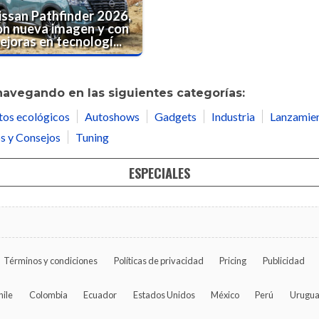
issan Pathfinder 2026,
on nueva imagen y con
joras en tecnologí...
navegando en las siguientes categorías:
tos ecológicos
Autoshows
Gadgets
Industria
Lanzamie
s y Consejos
Tuning
ESPECIALES
Términos y condiciones
Políticas de privacidad
Pricing
Publicidad
hile
Colombia
Ecuador
Estados Unidos
México
Perú
Urugu