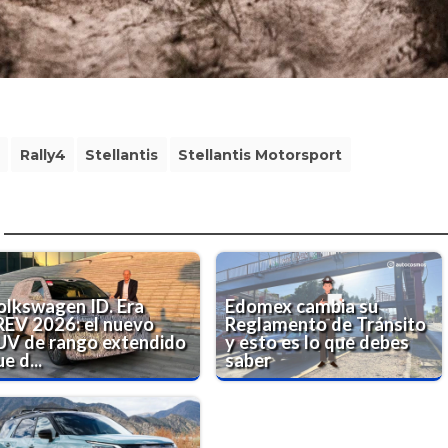
Rally4
Stellantis
Stellantis Motorsport
olkswagen ID. Era
Edomex cambia su
REV 2026: el nuevo
Reglamento de Tránsito
UV de rango extendido
y esto es lo que debes
e d...
saber