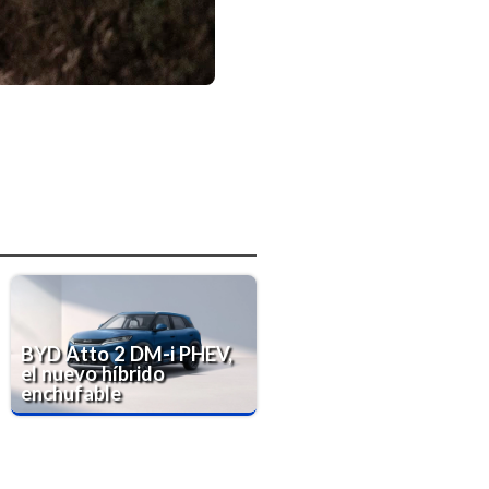
BYD Atto 2 DM-i PHEV,
el nuevo híbrido
enchufable