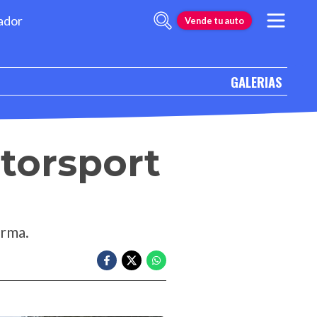
ador
Vende tu auto
GALERIAS
otorsport
irma.