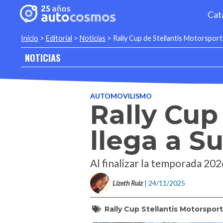
Cat
Inicio
>
Editorial
>
Noticias
>
Rally Cup de Stellantis Motorsport
NOTICIAS
AUTOMOVILISMO
Rally Cup
llega a S
Al finalizar la temporada 2026
Lizeth Ruiz
| 24/11/2025
Rally Cup Stellantis Motorsport