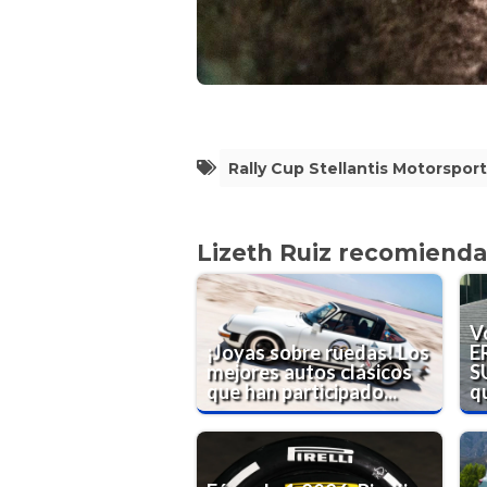
Rally Cup Stellantis Motorsport
Lizeth Ruiz recomienda
V
¡Joyas sobre ruedas! Los
E
mejores autos clásicos
S
que han participado...
qu