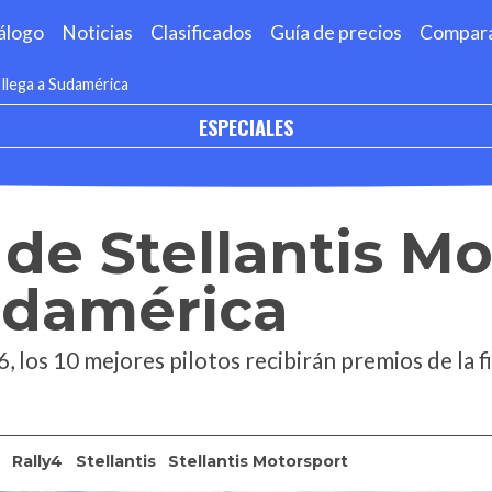
álogo
Noticias
Clasificados
Guía de precios
Compar
 llega a Sudamérica
ESPECIALES
 de Stellantis M
udamérica
, los 10 mejores pilotos recibirán premios de la f
Rally4
Stellantis
Stellantis Motorsport