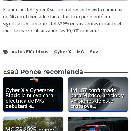
El anuncio del Cyber X se suma al reciente éxito comercial
de MG en el mercado chino, donde experimentó un
significativo aumento del 82.6% en sus ventas durante el
mes de marzo, alcanzando las 10,000 unidades.
Autos Eléctricos
Cyber X
MG
Suv
Esaú Ponce recomienda
Cyber X y Cyberster
IM LS7 confirmado
Black: la nueva cara
para México, precios y
eléctrica de MG
versiones de este
debutará e...
crossove...
MG ZS 2025, primer