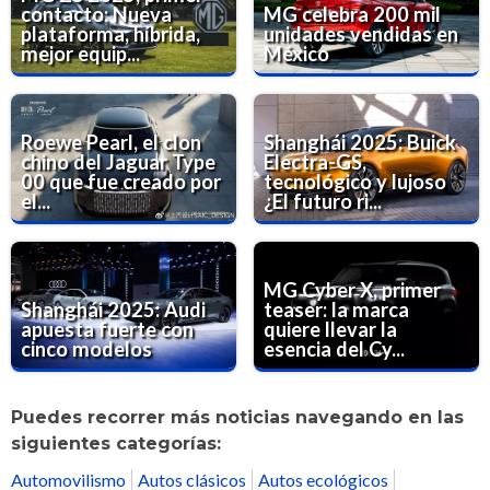
contacto: Nueva
MG celebra 200 mil
plataforma, híbrida,
unidades vendidas en
mejor equip...
México
Roewe Pearl, el clon
Shanghái 2025: Buick
chino del Jaguar Type
Electra-GS,
00 que fue creado por
tecnológico y lujoso
el...
¿El futuro ri...
MG Cyber X, primer
Shanghái 2025: Audi
teaser: la marca
apuesta fuerte con
quiere llevar la
cinco modelos
esencia del Cy...
Puedes recorrer más noticias navegando en las
siguientes categorías:
Automovilismo
Autos clásicos
Autos ecológicos