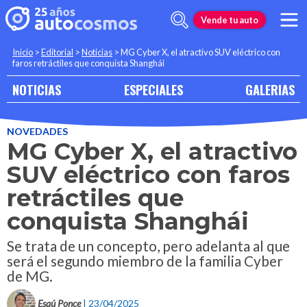
Vende tu auto
Inicio
>
Editorial
>
Noticias
>
MG Cyber X, el atractivo SUV eléctrico con
faros retráctiles que conquista Shanghái
NOTICIAS
ESPECIALES
GALERIAS
NOVEDADES
MG Cyber X, el atractivo
SUV eléctrico con faros
retráctiles que
conquista Shanghái
Se trata de un concepto, pero adelanta al que
será el segundo miembro de la familia Cyber
de MG.
Esaú Ponce
| 23/04/2025