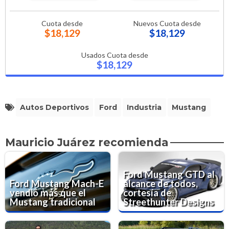
Cuota desde
Nuevos Cuota desde
$18,129
$18,129
Usados Cuota desde
$18,129
Autos Deportivos
Ford
Industria
Mustang
Mauricio Juárez recomienda
Ford Mustang GTD al
Ford Mustang Mach-E
alcance de todos,
vendió más que el
cortesía de
Mustang tradicional
Streethunter Designs