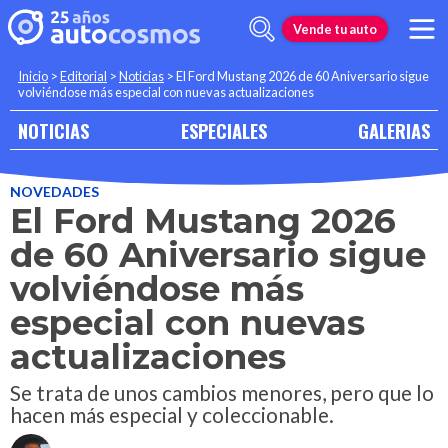
Vende tu auto
Inicio
>
Editorial
>
Noticias
>
El Ford Mustang 2026 de 60 Aniversario sigue
volviéndose más especial con nuevas actualizaciones
NOTICIAS
ESPECIALES
GALERIAS
NOVEDADES
El Ford Mustang 2026
de 60 Aniversario sigue
volviéndose más
especial con nuevas
actualizaciones
Se trata de unos cambios menores, pero que lo
hacen más especial y coleccionable.