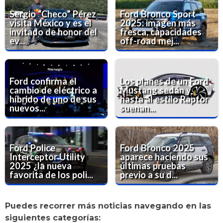
Sergio “Checo” Pérez
Ford Bronco Sport
visita México y es el
2025: imagen más
invitado de honor del
fresca, capacidades
ev...
off-road mej...
Ford confirma el
Los planes de un Ford
cambio de eléctrico a
Mustang sedán y
híbrido de uno de sus
hasta al estilo Raptor
nuevos...
suenan...
Ford Police
Ford Bronco 2025
Interceptor Utility
aparece haciendo sus
2025 ¿la nueva
últimas pruebas
favorita de los poli...
previo a su d...
Puedes recorrer más noticias navegando en las
siguientes categorías: