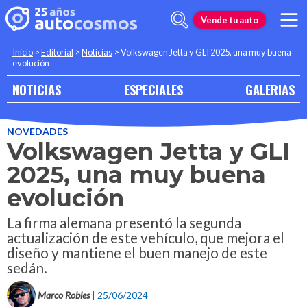
Vende tu auto
Inicio
>
Editorial
>
Noticias
>
Volkswagen Jetta y GLI 2025, una muy buena
evolución
NOTICIAS
ESPECIALES
GALERIAS
NOVEDADES
Volkswagen Jetta y GLI
2025, una muy buena
evolución
La firma alemana presentó la segunda
actualización de este vehículo, que mejora el
diseño y mantiene el buen manejo de este
sedán.
Marco Robles
| 25/06/2024