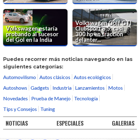
Volkswagen Golf GTI
Volkswagen estaría
Clubsport 8.5: casi
probando al sucesor
300 hp en tracción
del Gol en la India
delanter...
Puedes recorrer más noticias navegando en las
siguientes categorías:
Automovilismo
Autos clásicos
Autos ecológicos
Autoshows
Gadgets
Industria
Lanzamientos
Motos
Novedades
Prueba de Manejo
Tecnología
Tips y Consejos
Tuning
NOTICIAS
ESPECIALES
GALERIAS