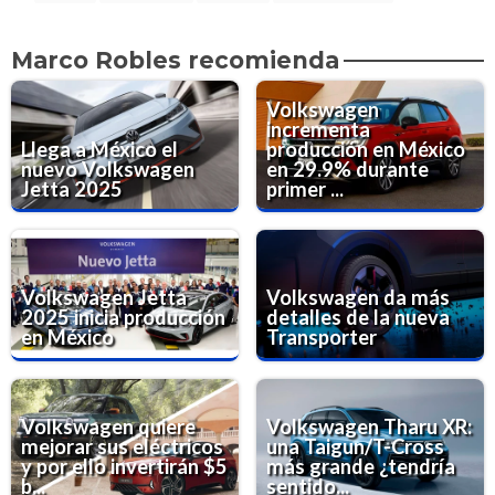
Marco Robles recomienda
Volkswagen
incrementa
Llega a México el
producción en México
nuevo Volkswagen
en 29.9% durante
Jetta 2025
primer ...
Volkswagen Jetta
Volkswagen da más
2025 inicia producción
detalles de la nueva
en México
Transporter
Volkswagen quiere
Volkswagen Tharu XR:
mejorar sus eléctricos
una Taigun/T-Cross
y por ello invertirán $5
más grande ¿tendría
b...
sentido...