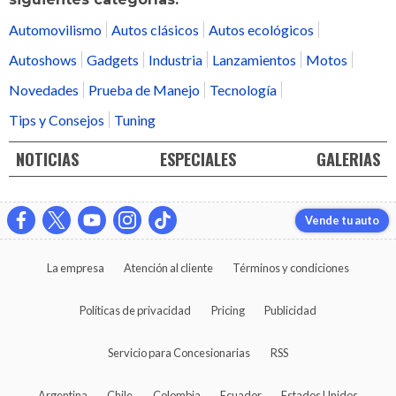
Automovilismo
Autos clásicos
Autos ecológicos
Autoshows
Gadgets
Industria
Lanzamientos
Motos
Novedades
Prueba de Manejo
Tecnología
Tips y Consejos
Tuning
NOTICIAS
ESPECIALES
GALERIAS
Vende tu auto
La empresa
Atención al cliente
Términos y condiciones
Políticas de privacidad
Pricing
Publicidad
Servicio para Concesionarias
RSS
Argentina
Chile
Colombia
Ecuador
Estados Unidos