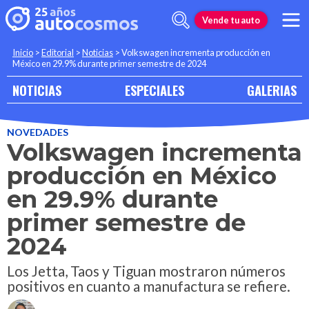
Vende tu auto
Inicio
>
Editorial
>
Noticias
>
Volkswagen incrementa producción en
México en 29.9% durante primer semestre de 2024
NOTICIAS
ESPECIALES
GALERIAS
NOVEDADES
Volkswagen incrementa
producción en México
en 29.9% durante
primer semestre de
2024
Los Jetta, Taos y Tiguan mostraron números
positivos en cuanto a manufactura se refiere.