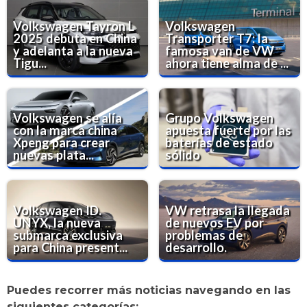
Volkswagen Tayron L
Volkswagen
2025 debuta en China
Transporter T7: la
y adelanta a la nueva
famosa van de VW
Tigu...
ahora tiene alma de ...
Volkswagen se alía
Grupo Volkswagen
con la marca china
apuesta fuerte por las
Xpeng para crear
baterías de estado
nuevas plata...
sólido
Volkswagen ID.
VW retrasa la llegada
UNYX, la nueva
de nuevos EV por
submarca exclusiva
problemas de
para China present...
desarrollo.
Puedes recorrer más noticias navegando en las
siguientes categorías: