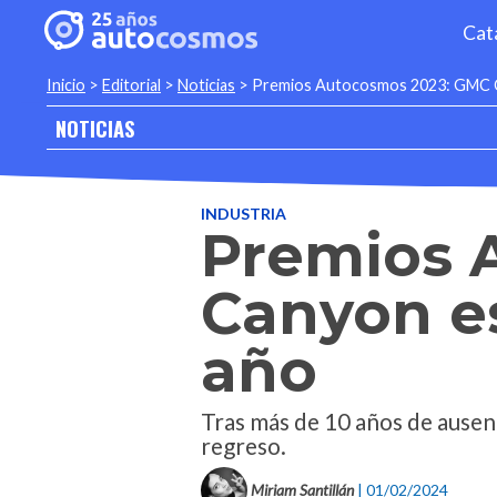
Cat
Inicio
>
Editorial
>
Noticias
>
Premios Autocosmos 2023: GMC Ca
NOTICIAS
INDUSTRIA
Premios 
Canyon es
año
Tras más de 10 años de ausen
regreso.
Miriam Santillán
| 01/02/2024