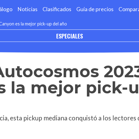
álogo
Noticias
Clasificados
Guía de precios
Compar
nyon es la mejor pick-up del año
ESPECIALES
Autocosmos 202
 la mejor pick-u
cia, esta pickup mediana conquistó a los lectore