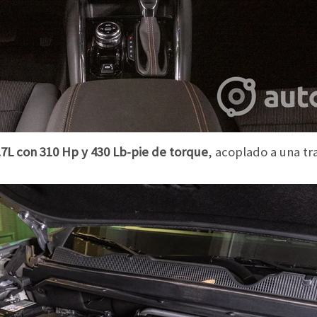
7L con 310 Hp y 430 Lb-pie de torque
, acoplado a una t