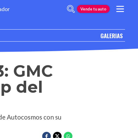
ador
Vende tu auto
GALERIAS
3: GMC
p del
s de Autocosmos con su