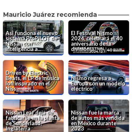
Mauricio Juárez recomienda
Así funciona el nuevo
El Festival Nismo
sistema ProPILOT de
2024, celebrará el 40
Nissan con
aniversario de la
inteligencia a...
división ...
Driven by Electric
Beats, el LP de música
Nismo regresa a
lofi inspirado en el
Europa con un modelo
Niss...
eléctrico
Nissan Leaf deja de
Nissan fue la marca
fabricarse en la planta
de autos más vendida
de Sunderland,
en México durante
Inglaterra
2023