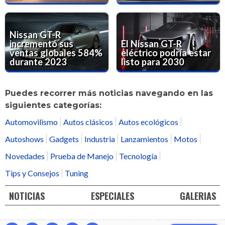
Nissan GT-R
incrementó sus
El Nissan GT-R
ventas globales 584%
eléctrico podría estar
durante 2023
listo para 2030
Puedes recorrer más noticias navegando en las
siguientes categorías:
Automovilismo
Autos clásicos
Autos ecológicos
Autoshows
Gadgets
Industria
Lanzamientos
Motos
Novedades
Prueba de Manejo
Tecnología
Tips y Consejos
Tuning
NOTICIAS
ESPECIALES
GALERIAS