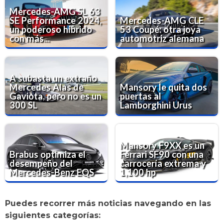
Mercedes-AMG SL 63
SE Performance 2024,
Mercedes-AMG CLE
un poderoso híbrido
53 Coupé: otra joya
con más...
automotriz alemana
A subasta un extraño
Mercedes Alas de
Mansory le quita dos
Gaviota, pero no es un
puertas al
300 SL
Lamborghini Urus
Mansory F9XX es un
Brabus optimiza el
Ferrari SF90 con una
desempeño del
carrocería extrema y
Mercedes-Benz EQS
1,100 hp
Puedes recorrer más noticias navegando en las
siguientes categorías: