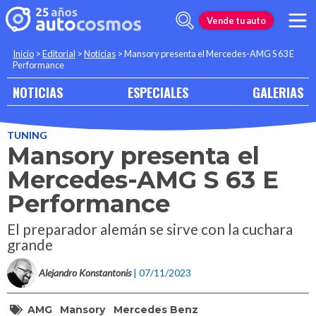
Vende tu auto
Inicio
>
Editorial
>
Noticias
>
Mansory presenta el Mercedes-AMG S 63 E
Performance
NOTICIAS
ESPECIALES
GALERIAS
TUNING
Mansory presenta el
Mercedes-AMG S 63 E
Performance
El preparador alemán se sirve con la cuchara
grande
Alejandro Konstantonis
| 07/11/2023
AMG
Mansory
Mercedes Benz