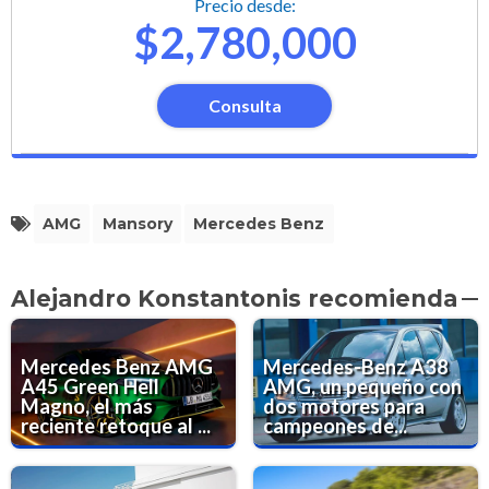
Precio desde:
$2,780,000
Consulta
AMG
Mansory
Mercedes Benz
Alejandro Konstantonis recomienda
Mercedes Benz AMG
Mercedes-Benz A38
A45 Green Hell
AMG, un pequeño con
Magno, el más
dos motores para
reciente retoque al ...
campeones de...