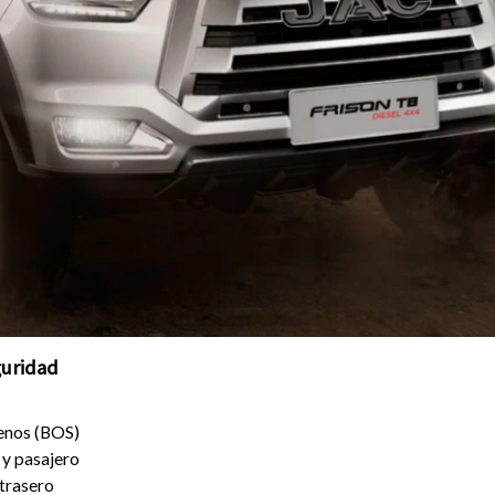
guridad
enos (BOS)
 y pasajero
trasero