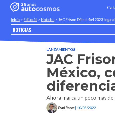
Cat
Inicio
>
Editorial
>
Noticias
>
JAC Frison Diésel 4x4 2023 llega a
NOTICIAS
LANZAMIENTOS
JAC Friso
México, c
diferenci
Ahora marca un poco más de d
Esaú Ponce
| 10/08/2022