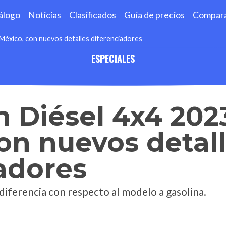
álogo
Noticias
Clasificados
Guía de precios
Compar
 México, con nuevos detalles diferenciadores
ESPECIALES
n Diésel 4x4 2023
on nuevos detal
adores
iferencia con respecto al modelo a gasolina.