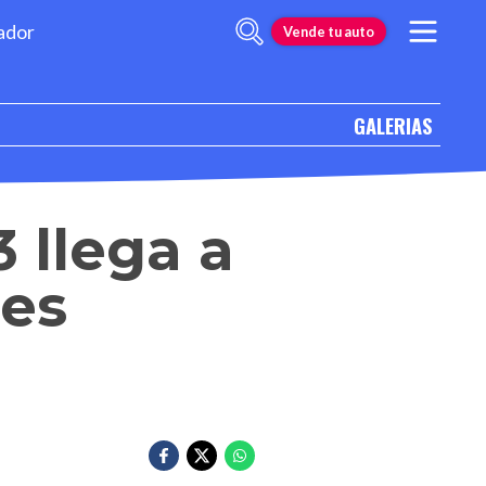
ador
Vende tu auto
GALERIAS
 llega a
les