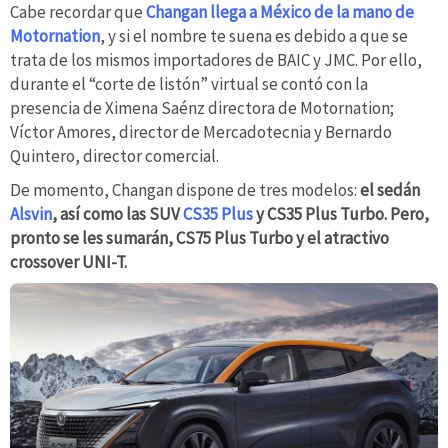
Cabe recordar que
Changan llega a México de la mano de
Motornation
, y si el nombre te suena es debido a que se
trata de los mismos importadores de BAIC y JMC. Por ello,
durante el “corte de listón” virtual se contó con la
presencia de Ximena Saénz directora de Motornation;
Víctor Amores, director de Mercadotecnia y Bernardo
Quintero, director comercial.
De momento, Changan dispone de tres modelos:
el sedán
Alsvin
, así como las SUV
CS35 Plus
y CS35 Plus Turbo. Pero,
pronto se les sumarán, CS75 Plus Turbo y el atractivo
crossover UNI-T.