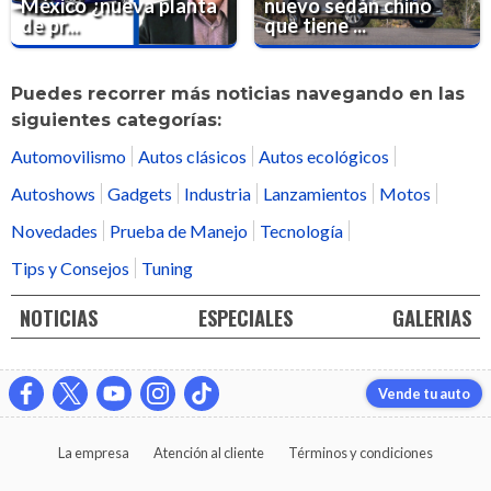
México ¿nueva planta
nuevo sedán chino
de pr...
que tiene ...
Puedes recorrer más noticias navegando en las
siguientes categorías:
Automovilismo
Autos clásicos
Autos ecológicos
Autoshows
Gadgets
Industria
Lanzamientos
Motos
Novedades
Prueba de Manejo
Tecnología
Tips y Consejos
Tuning
NOTICIAS
ESPECIALES
GALERIAS
Vende tu auto
La empresa
Atención al cliente
Términos y condiciones