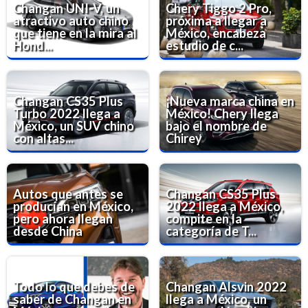
Changan UNI-V, un
Chery Tiggo 2 Pro,
atractivo auto chino
próxima a llegar a
que tiene en la mira al
México, encabeza
Hond...
estudio de c...
Changan CS35 Plus
¡Nueva marca china en
Turbo 2022 llega a
México! Chery llega
México, un SUV chino
bajo el nombre de
con altas...
Chirey
Autos que antes se
Changan CS35 Plus
producían en México,
2022 llega a México,
pero ahora llegan
compite en la
desde China
categoría de T...
Todo lo que debes de
Changan Alsvin 2022
saber de Changan en
llega a México, un