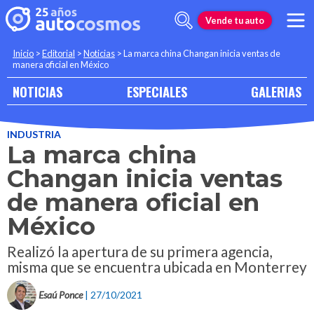
Vende tu auto
Inicio
>
Editorial
>
Noticias
>
La marca china Changan inicia ventas de
manera oficial en México
NOTICIAS
ESPECIALES
GALERIAS
INDUSTRIA
La marca china
Changan inicia ventas
de manera oficial en
México
Realizó la apertura de su primera agencia,
misma que se encuentra ubicada en Monterrey
Esaú Ponce
| 27/10/2021