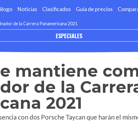
álogo
Noticias
Clasificados
Guía de precios
Compar
nador de la Carrera Panamericana 2021
ESPECIALES
se mantiene co
dor de la Carrer
cana 2021
encia con dos Porsche Taycan que harán el mismo