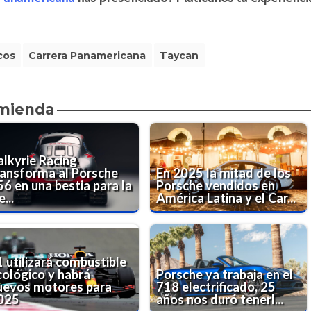
cos
Carrera Panamericana
Taycan
omienda
alkyrie Racing
ransforma al Porsche
En 2025 la mitad de los
56 en una bestia para la
Porsche vendidos en
e...
América Latina y el Car...
1 utilizará combustible
cológico y habrá
Porsche ya trabaja en el
uevos motores para
718 electrificado, 25
025
años nos duró tenerl...