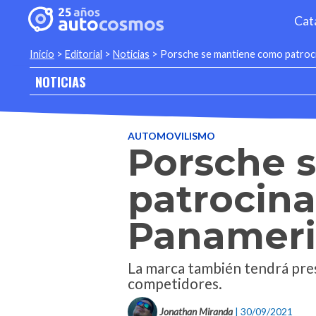
Cat
Inicio
>
Editorial
>
Noticias
>
Porsche se mantiene como patroci
NOTICIAS
AUTOMOVILISMO
Porsche 
patrocina
Panameri
La marca también tendrá pres
competidores.
Jonathan Miranda
| 30/09/2021