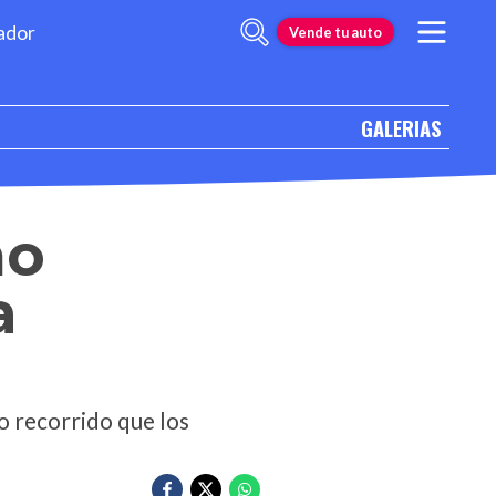
ador
Vende tu auto
GALERIAS
mo
a
 recorrido que los