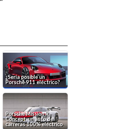
¿Sería posible un
Porsche 911 eléctrico?
Porsche Mission R
Concept, un auto de
carreras 100% eléctrico