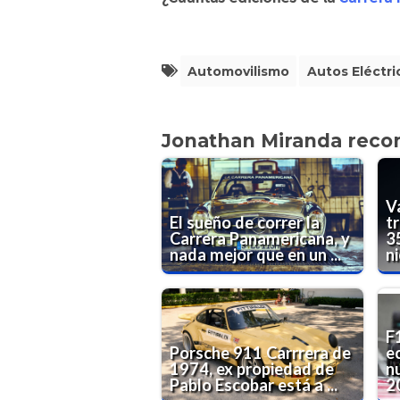
Automovilismo
Autos Eléctri
Jonathan Miranda rec
V
El sueño de correr la
t
Carrera Panamericana, y
3
nada mejor que en un ...
ni
F
Porsche 911 Carrrera de
e
1974, ex propiedad de
n
Pablo Escobar está a ...
2