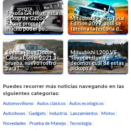
Toyota GR Hilux: esta
pickup de Gazoo
Mitsubishi Pajero Final
Racing promete
Edition 2022, aquí se
mucho poder po...
termina la historia d...
Toyota Hilux Doble
Mitsubishi L200 VS
Cabina Diésel 2021 a
Toyota Hilux, te
prueba, nuevo rostro
decimos cuál de estas
para l...
pickups e...
Puedes recorrer más noticias navegando en las
siguientes categorías:
Automovilismo
Autos clásicos
Autos ecológicos
Autoshows
Gadgets
Industria
Lanzamientos
Motos
Novedades
Prueba de Manejo
Tecnología