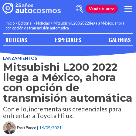
Vende tu auto
Inicio
>
Editorial
>
Noticias
>
Mitsubishi L200 2022 llega a México, ahora
con opción de transmisión automática
NOTICIAS
ESPECIALES
GALERIAS
LANZAMIENTOS
Mitsubishi L200 2022
llega a México, ahora
con opción de
transmisión automática
Con ello, incrementa sus credenciales para
enfrentar a Toyota Hilux.
Esaú Ponce
| 16/05/2021