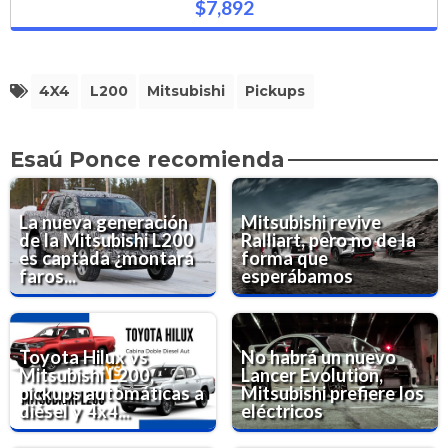
$7,892
4X4
L200
Mitsubishi
Pickups
Esaú Ponce recomienda
La nueva generación
Mitsubishi revive
de la Mitsubishi L200
Ralliart, pero no de la
es captada ¿montará
forma que
faros...
esperábamos
Toyota Hilux vs
No habrá un nuevo
Mitsubishi L200,
Lancer Evolution,
pickups automáticas a
Mitsubishi prefiere los
diésel y 4x4...
eléctricos