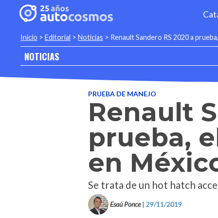
Cat
Inicio
>
Editorial
>
Noticias
>
Renault Sandero RS 2020 a prueba,
NOTICIAS
PRUEBA DE MANEJO
Renault 
prueba, e
en México
Se trata de un hot hatch acce
Esaú Ponce
| 29/11/2019