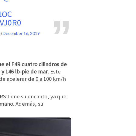
etOC
lVJ0R0
s)
December 16, 2019
e el F4R cuatro cilindros de
 y 146 lb-pie de mar
. Este
de acelerar de 0 a 100 km/h
RS tiene su encanto, ya que
 mano. Además, su