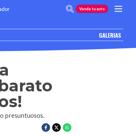
ador
Vende tu auto
GALERIAS
 a
 barato
os!
s o presuntuosos.