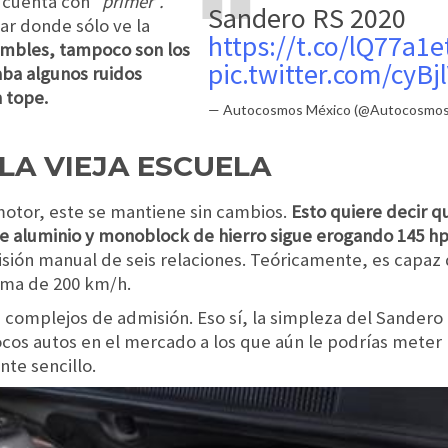
o cuenta con
“primer”.
Sandero RS 2020
tar donde sólo ve la
https://t.co/lQ77a1
ambles, tampoco son los
pic.twitter.com/cyBj
aba algunos ruidos
 tope.
— Autocosmos México (@Autocosmo
LA VIEJA ESCUELA
otor, este se mantiene sin cambios.
Esto quiere decir qu
 de aluminio y monoblock de hierro sigue erogando 145 hp
isión manual de seis relaciones. Teóricamente, es capaz 
ima de 200 km/h.
 complejos de admisión. Eso sí, la simpleza del Sandero 
cos autos en el mercado a los que aún le podrías meter
te sencillo.