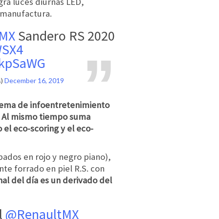
egra luces diurnas LED,
 manufactura.
tMX
Sandero RS 2020
WSX4
cRkpSaWG
s)
December 16, 2019
stema de infoentretenimiento
y. Al mismo tiempo suma
el eco-scoring y el eco-
bados en rojo y negro piano),
nte forrado en piel R.S. con
nal del día es un derivado del
el
@RenaultMX