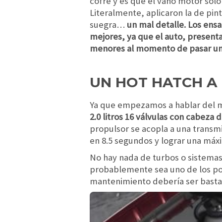
cofre y es que el vano motor sól
Literalmente, aplicaron la de pin
suegra…
un mal detalle. Los ens
mejores, ya que el auto, present
menores al momento de pasar un
UN HOT HATCH A 
Ya que empezamos a hablar del m
2.0 litros 16 válvulas con cabeza
propulsor se acopla a una transm
en 8.5 segundos y lograr una máx
No hay nada de turbos o sistemas
probablemente sea uno de los po
mantenimiento debería ser bastan