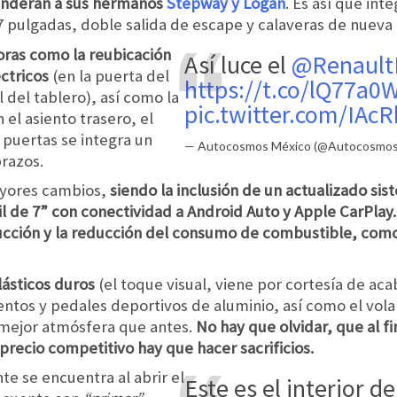
enderán a sus hermanos
Stepway y Logan
. Es así que int
7 pulgadas, doble salida de escape y calaveras de nueva
joras como la reubicación
Así luce el
@Renaul
éctricos
(en la puerta del
https://t.co/lQ77a0
 del tablero), así como la
pic.twitter.com/IA
 el asiento trasero, el
 puertas se integra un
— Autocosmos México (@Autocosmo
razos.
ayores cambios,
siendo la inclusión de un actualizado si
til de 7” con conectividad a Android Auto y Apple CarPla
ucción y la reducción del consumo de combustible, como 
lásticos duros
(el toque visual, viene por cortesía de aca
ientos y pedales deportivos de aluminio, así como el vola
 mejor atmósfera que antes.
No hay que olvidar, que al fi
recio competitivo hay que hacer sacrificios.
te se encuentra al abrir el
Este es el interior d