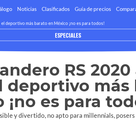
álogo
Noticias
Clasificados
Guía de precios
Compar
 el deportivo más barato en México ¡no es para todos!
ESPECIALES
Sandero RS 2020
l deportivo más
 ¡no es para tod
sible y divertido, no apto para millennials, poser