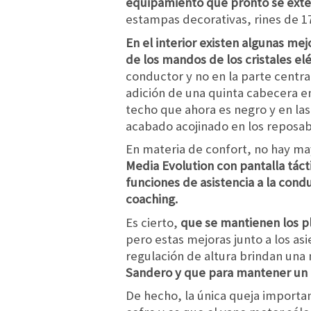
equipamiento que pronto se ext
estampas decorativas, rines de 1
En el interior existen algunas me
de los mandos de los cristales el
conductor y no en la parte central
adición de una quinta cabecera en
techo que ahora es negro y en las
acabado acojinado en los reposab
En materia de confort, no hay m
Media Evolution con pantalla tác
funciones de asistencia a la cond
coaching.
Es cierto,
que se mantienen los p
pero estas mejoras junto a los as
regulación de altura brindan una
Sandero y que para mantener un p
De hecho, la única queja importan