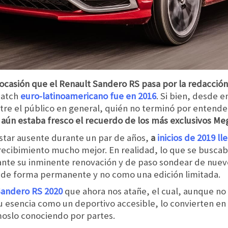
a ocasión que el Renault Sandero RS pasa por la redacci
hatch
euro-latinoamericano fue en 2016
. Si bien, desde 
ntre el público en general, quién no terminó por entend
aún estaba fresco el recuerdo de los más exclusivos Meg
estar ausente durante un par de años,
a
inicios de 2019 ll
recibimiento mucho mejor. En realidad, lo que se buscaba
 ante su inminente renovación y de paso sondear de nuev
o de forma permanente y no como una edición limitada.
Sandero RS 2020
que ahora nos atañe, el cual, aunque no
su esencia como un deportivo accesible, lo convierten e
moslo conociendo por partes.