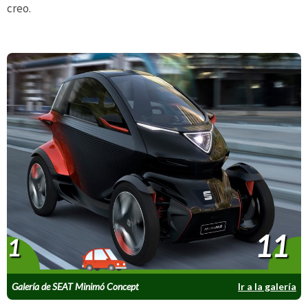
creo.
11
1
Galería de SEAT Minimó Concept
Ir a la galería