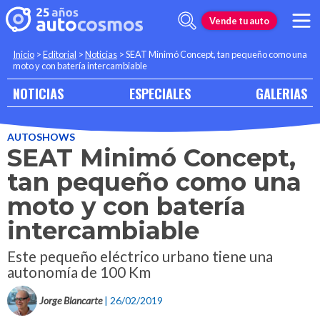
Vende tu auto
Inicio
>
Editorial
>
Noticias
>
SEAT Minimó Concept, tan pequeño como una
moto y con batería intercambiable
NOTICIAS
ESPECIALES
GALERIAS
AUTOSHOWS
SEAT Minimó Concept,
tan pequeño como una
moto y con batería
intercambiable
Este pequeño eléctrico urbano tiene una
autonomía de 100 Km
Jorge Blancarte
| 26/02/2019