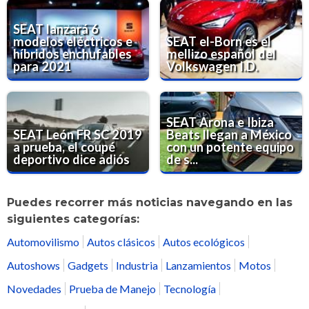
SEAT lanzará 6
modelos eléctricos e
SEAT el-Born es el
híbridos enchufables
mellizo español del
para 2021
Volkswagen I.D.
SEAT Arona e Ibiza
SEAT León FR SC 2019
Beats llegan a México
a prueba, el coupé
con un potente equipo
deportivo dice adiós
de s...
Puedes recorrer más noticias navegando en las
siguientes categorías:
Automovilismo
Autos clásicos
Autos ecológicos
Autoshows
Gadgets
Industria
Lanzamientos
Motos
Novedades
Prueba de Manejo
Tecnología