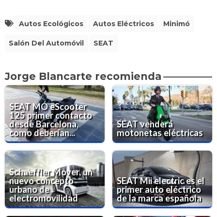
Autos Ecológicos
Autos Eléctricos
Minimó
Salón Del Automóvil
SEAT
Jorge Blancarte recomienda
SEAT MÓ eScooter
125 primer contacto
desde Barcelona,
SEAT venderá
como deberían...
motonetas eléctricas
Schaeffler Mover, un
nuevo concepto
SEAT Mii electric es el
urbano de
primer auto eléctrico
electromovilidad
de la marca española