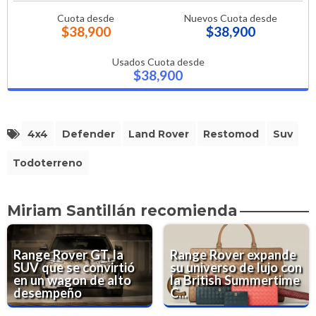
Cuota desde
Nuevos Cuota desde
$38,900
$38,900
Usados Cuota desde
$38,900
4x4
Defender
Land Rover
Restomod
Suv
Todoterreno
Miriam Santillán recomienda
Range Rover GT, la
Range Rover expande
SUV que se convirtió
su universo de lujo con
en un wagon de alto
la British Summertime
desempeño
C...