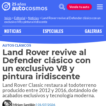
Vende tu auto
Inicio
>
Editorial
>
Noticias
>
Land Rover revive al Defender clásico con un
exclusivo V8 y pintura iridiscente
NOTICIAS
ESPECIALES
GALERIAS
AUTOS CLÁSICOS
Land Rover revive al
Defender clásico con
un exclusivo V8 y
pintura iridiscente
Land Rover Classic restaura al todoterreno
producido entre 2012 y 2016, dotándolo de
acabados exclusivos y tecnología moderna.
Miriam Santillán
| 01/07/2026