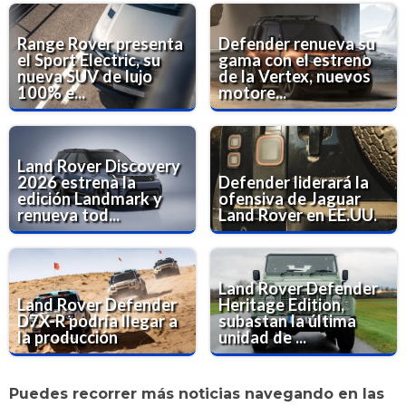
Range Rover presenta
Defender renueva su
el Sport Electric, su
gama con el estreno
nueva SUV de lujo
de la Vertex, nuevos
100% e...
motore...
Land Rover Discovery
2026 estrena la
Defender liderará la
edición Landmark y
ofensiva de Jaguar
renueva tod...
Land Rover en EE.UU.
Land Rover Defender
Land Rover Defender
Heritage Edition,
D7X-R podría llegar a
subastan la última
la producción
unidad de ...
Puedes recorrer más noticias navegando en las