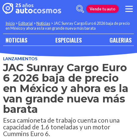
Vende tu auto
Inicio
>
Editorial
>
Noticias
>
JAC Sunray Cargo Euro 6 2026 baja de precio
en México y ahora es la van grande nueva más barata
NOTICIAS
ESPECIALES
GALERIAS
LANZAMIENTOS
JAC Sunray Cargo Euro
6 2026 baja de precio
en México y ahora es la
van grande nueva más
barata
Esca camioneta de trabajo cuenta con una
capacidad de 1.6 toneladas y un motor
Cummins Euro 6.