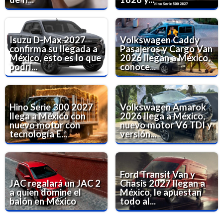
Isuzu D-Max 2027
Volkswagen Caddy
confirma su llegada a
Pasajeros y Cargo Van
México, esto es lo que
2026 llegan a México,
podrí...
conoce...
Hino Serie 300 2027
Volkswagen Amarok
llega a México con
2026 llega a México,
nuevo motor con
nuevo motor V6 TDI y
tecnología E...
versión...
Ford Transit Van y
JAC regalará un JAC 2
Chasis 2027 llegan a
a quien domine el
México, le apuestan
balón en México
todo al...