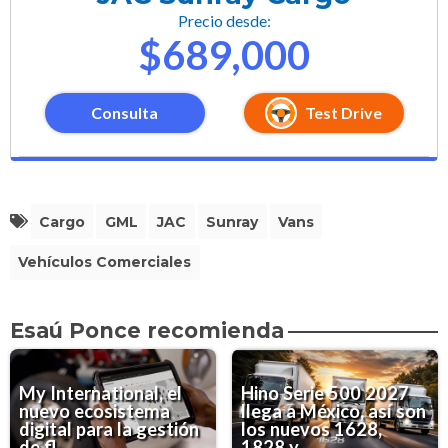
Precio desde:
$689,000
Consulta
Test Drive
Cargo
GML
JAC
Sunray
Vans
Vehículos Comerciales
Esaú Ponce recomienda
My International, el
Hino Serie 500 2027
nuevo ecosistema
llega a México, así son
digital para la gestión
los nuevos 1628,
de fl...
1828 y...