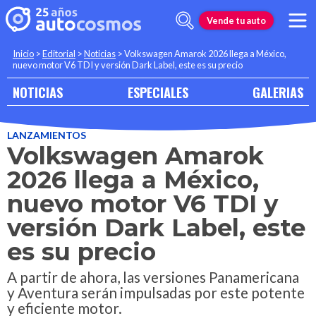
Vende tu auto
Inicio
>
Editorial
>
Noticias
>
Volkswagen Amarok 2026 llega a México,
nuevo motor V6 TDI y versión Dark Label, este es su precio
NOTICIAS
ESPECIALES
GALERIAS
LANZAMIENTOS
Volkswagen Amarok
2026 llega a México,
nuevo motor V6 TDI y
versión Dark Label, este
es su precio
A partir de ahora, las versiones Panamericana
y Aventura serán impulsadas por este potente
y eficiente motor.