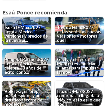
Esaú Ponce recomienda
Isuzu D-Max 2027
Toyota Hilux 2027,
llega a México,
estas serán las nuevas
versiones y precios de
versiones y motores
la nueva pi...
que l...
Peugeot Partner 2027
Geely y el Tec de
llega a México,
Monterrey anuncian
celebra 30 años de
alianza para impulsar
éxito, cono...
la movil...
Volkswagen prepara
Isuzu D-Max 2027
más despidos y un
confirma su llegada a
drástico recorte de
México, esto es lo que
modelos ru...
podrí...