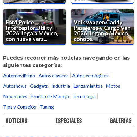
Ford Police
Volkswagen Caddy
Interceptor Utility
Pasajeros y Cargo Van
2026 llega a México,
2026 llegan a México,
con nueva vers...
conoce...
Puedes recorrer más noticias navegando en las
siguientes categorías:
Automovilismo
Autos clásicos
Autos ecológicos
Autoshows
Gadgets
Industria
Lanzamientos
Motos
Novedades
Prueba de Manejo
Tecnología
Tips y Consejos
Tuning
NOTICIAS
ESPECIALES
GALERIAS