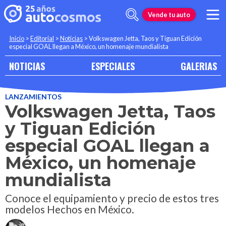
Vende tu auto
Inicio
>
Editorial
>
Noticias
>
Volkswagen Jetta, Taos y Tiguan Edición
especial GOAL llegan a México, un homenaje mundialista
NOTICIAS
ESPECIALES
GALERIAS
LANZAMIENTOS
Volkswagen Jetta, Taos
y Tiguan Edición
especial GOAL llegan a
México, un homenaje
mundialista
Conoce el equipamiento y precio de estos tres
modelos Hechos en México.