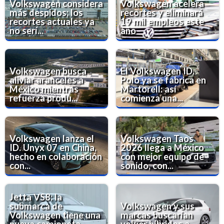
Volkswagen considera
Volkswagen acelera
más despidos; los
recortes y eliminará
recortes actuales ya
19 mil empleos este
no serí...
año
Volkswagen busca
El Volkswagen ID.
aliviar aranceles a
Polo ya se fabrica en
México mientras
Martorell: así
refuerza produ...
comienza una...
Volkswagen lanza el
Volkswagen Taos
ID. Unyx 07 en China,
2026 llega a México
hecho en colaboración
con mejor equipo de
con...
sonido, con...
Jetta VS8: la
submarca de
Volkswagen y sus
Volkswagen tiene una
marcas buscarían
nueva camioneta
volver híbridos a