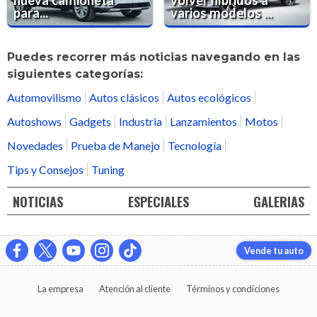
para...
varios modelos ...
Puedes recorrer más noticias navegando en las
siguientes categorías:
Automovilismo
Autos clásicos
Autos ecológicos
Autoshows
Gadgets
Industria
Lanzamientos
Motos
Novedades
Prueba de Manejo
Tecnología
Tips y Consejos
Tuning
NOTICIAS
ESPECIALES
GALERIAS
Vende tu auto
La empresa
Atención al cliente
Términos y condiciones