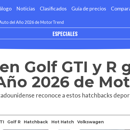
álogo
Noticias
Clasificados
Guía de precios
Compar
 Auto del Año 2026 de MotorTrend
ESPECIALES
n Golf GTI y R 
 Año 2026 de Mo
stadounidense reconoce a estos hatchbacks depor
TI
Golf R
Hatchback
Hot Hatch
Volkswagen