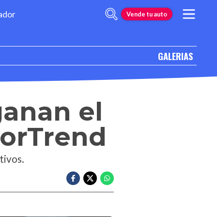
ador
Vende tu auto
GALERIAS
ganan el
torTrend
tivos.