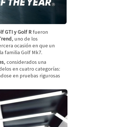
lf GTI y Golf R
fueron
rTrend
, uno de los
ercera ocasión en que un
la familia Golf Mk7.
es
, considerados una
elos en cuatro categorías:
ndose en pruebas rigurosas