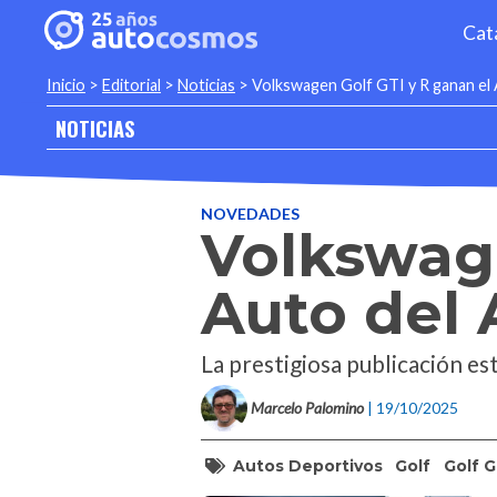
Cat
Inicio
>
Editorial
>
Noticias
>
Volkswagen Golf GTI y R ganan el
NOTICIAS
NOVEDADES
Volkswage
Auto del
La prestigiosa publicación e
Marcelo Palomino
| 19/10/2025
Autos Deportivos
Golf
Golf G