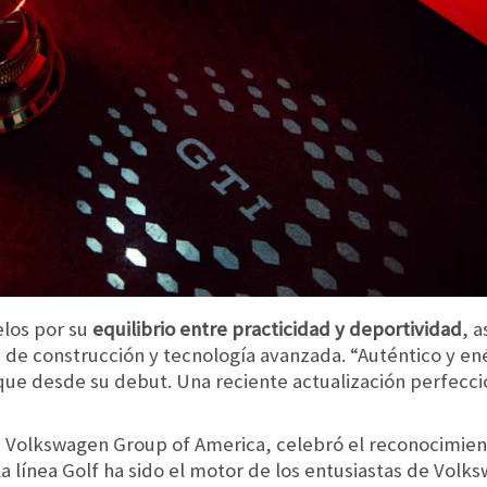
los por su
equilibrio entre practicidad y deportividad
, 
de construcción y tecnología avanzada. “Auténtico y ené
ue desde su debut. Una reciente actualización perfecci
e Volkswagen Group of America, celebró el reconocimie
 la línea Golf ha sido el motor de los entusiastas de Vol