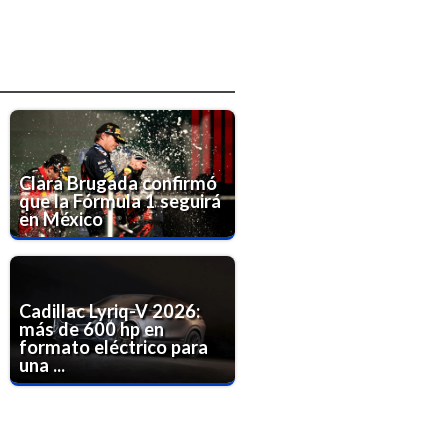
Clara Brugada confirmó
que la Fórmula 1 seguirá
en México
Cadillac Lyriq-V 2026:
más de 600 hp en
formato eléctrico para
una ...