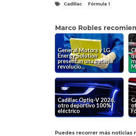
Cadillac
Fórmula 1
Marco Robles recomie
General Motors y LG
C
Energy Solution
q
presentan una batería
m
revolucio...
Mé
Cadillac Optiq-V 2026,
C
otro deportivo 100%
of
eléctrico
F
Puedes recorrer más noticias 