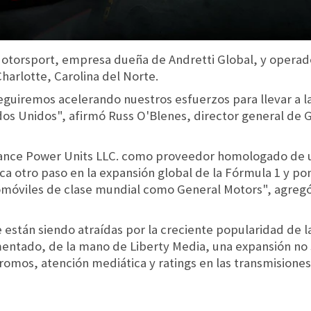
otorsport, empresa dueña de Andretti Global, y operad
harlotte, Carolina del Norte.
eguiremos acelerando nuestros esfuerzos para llevar a la
dos Unidos", afirmó Russ O'Blenes, director general d
ance Power Units LLC. como proveedor homologado de u
 otro paso en la expansión global de la Fórmula 1 y pon
utomóviles de clase mundial como General Motors", ag
e están siendo atraídas por la creciente popularidad de 
ntado, de la mano de Liberty Media, una expansión no s
romos, atención mediática y ratings en las transmisione