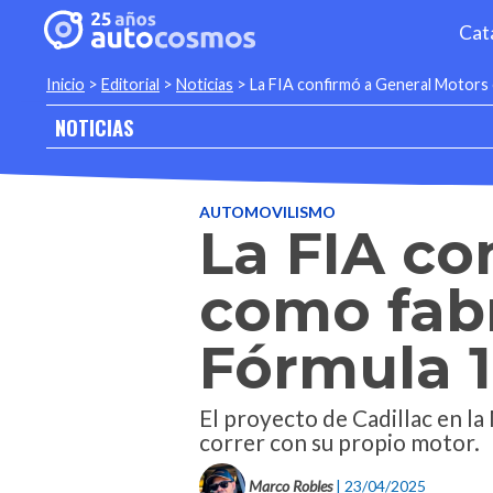
Cat
Inicio
>
Editorial
>
Noticias
>
La FIA confirmó a General Motors
NOTICIAS
AUTOMOVILISMO
La FIA co
como fab
Fórmula 1
El proyecto de Cadillac en l
correr con su propio motor.
Marco Robles
| 23/04/2025