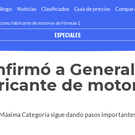
álogo
Noticias
Clasificados
Guía de precios
Compar
 como fabricante de motores de Fórmula 1
ESPECIALES
nfirmó a Genera
ricante de moto
a Máxima Categoría sigue dando pasos importante