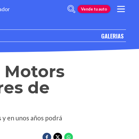
ador
Vende tu auto
GALERIAS
l Motors
res de
s y en unos años podrá