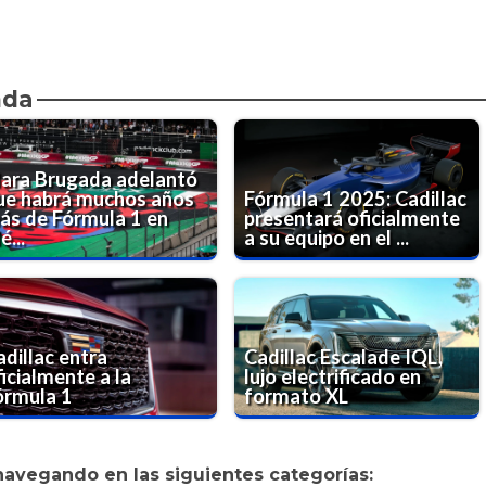
nda
lara Brugada adelantó
ue habrá muchos años
Fórmula 1 2025: Cadillac
ás de Fórmula 1 en
presentará oficialmente
...
a su equipo en el ...
adillac entra
Cadillac Escalade IQL,
icialmente a la
lujo electrificado en
órmula 1
formato XL
navegando en las siguientes categorías: