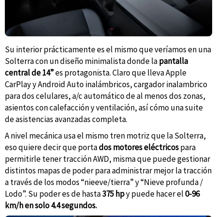
Su interior prácticamente es el mismo que veríamos en una
Solterra con un diseño minimalista donde la
pantalla
central de 14”
es protagonista. Claro que lleva Apple
CarPlay y Android Auto inalámbricos, cargador inalambrico
para dos celulares, a/c automático de al menos dos zonas,
asientos con calefacción y ventilación, así cómo una suite
de asistencias avanzadas completa.
A nivel mecánica usa el mismo tren motriz que la Solterra,
eso quiere decir que porta
dos motores eléctricos
para
permitirle tener tracción AWD, misma que puede gestionar
distintos mapas de poder para administrar mejor la tracción
a través de los modos “nieeve/tierra” y “Nieve profunda /
Lodo”. Su poder es de hasta
375 hp
y puede hacer el
0-96
km/h en solo 4.4 segundos.