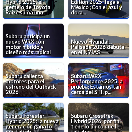
Hybrid 2025, el
Edition 2025 llega a
gemelo de Toyota
México ¡Con el azul y
Raize suma una ...
dora...
Subaru anticipa un
nuevo WRX con
Nuevo Hyundai
motor híbrido y
Palisade 2026 debuta
diseño más radical
en el NYIAS
Subaru calienta
Subaru WRX
motores para el
Performance 2025, a
estreno del Outback
prueba: Estamos tan
2026
cerca del STI, p...
Subaru Forester
Subaru Crosstrek
Hybrid 2025: la nueva
Hybrid 2026: por fin
generación gana lo
tiene lo único que le
que faltab...
faltaba...