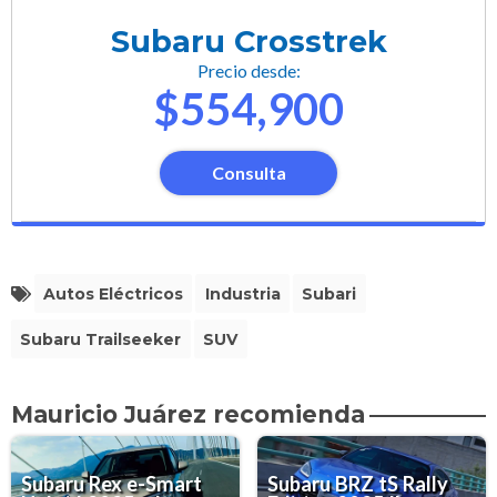
Subaru Crosstrek
Precio desde:
$554,900
Consulta
Autos Eléctricos
Industria
Subari
Subaru Trailseeker
SUV
Mauricio Juárez recomienda
Subaru Rex e-Smart
Subaru BRZ tS Rally