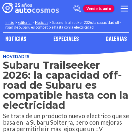
Vende tu auto
Inicio
>
Editorial
>
Noticias
>
Subaru Trailseeker 2026: la capacidad off-
road de Subaru es compatible hasta con la electricidad
NOTICIAS
ESPECIALES
GALERIAS
NOVEDADES
Subaru Trailseeker
2026: la capacidad off-
road de Subaru es
compatible hasta con la
electricidad
Se trata de un producto nuevo eléctrico que se
basa en la Subaru Solterra, pero con mejoras
para permitirle ir más lejos que un EV