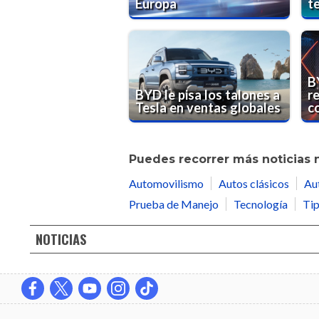
Europa
te
B
BYD le pisa los talones a
re
Tesla en ventas globales
co
Puedes recorrer más noticias 
Automovilismo
Autos clásicos
Au
Prueba de Manejo
Tecnología
Tip
NOTICIAS