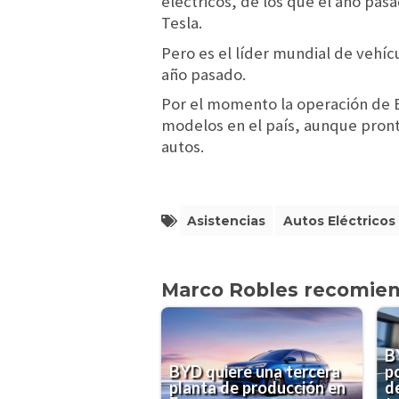
eléctricos, de los que el año pa
Tesla.
Pero es el líder mundial de vehíc
año pasado.
Por el momento la operación de 
modelos en el país, aunque pronto
autos.
Asistencias
Autos Eléctricos
Marco Robles recomie
B
BYD quiere una tercera
po
planta de producción en
d