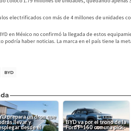
sado colocó 1.79 millones de unidades, quedando apenas 
ulos electrificados con más de 4 millones de unidades c
BYD en México no confirmó la llegada de estos equipami
 podría haber noticias. La marca en el país tiene la me
BYD
nda
YD prepara un dron que
drás llevar y
BYD va por el trono de la
esplegar desde el
Ford F-150 con una pick-