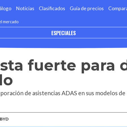
álogo
Noticias
Clasificados
Guía de precios
Compar
el mercado
ESPECIALES
sta fuerte para
do
rporación de asistencias ADAS en sus modelos de
BYD