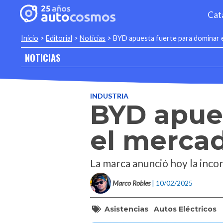
Cat
Inicio
>
Editorial
>
Noticias
>
BYD apuesta fuerte para dominar 
NOTICIAS
INDUSTRIA
BYD apue
el merca
La marca anunció hoy la inco
Marco Robles
| 10/02/2025
Asistencias
Autos Eléctricos