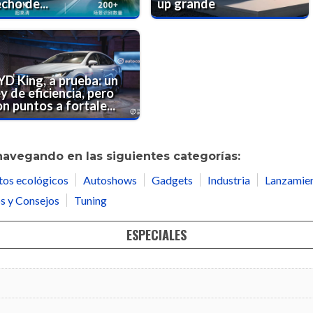
cho de...
up grande
YD King, a prueba: un
y de eficiencia, pero
n puntos a fortale...
navegando en las siguientes categorías:
tos ecológicos
Autoshows
Gadgets
Industria
Lanzamie
s y Consejos
Tuning
ESPECIALES