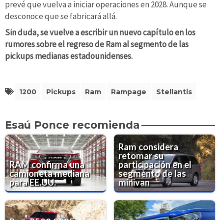
prevé que vuelva a iniciar operaciones en 2028. Aunque se
desconoce que se fabricará allá.
Sin duda, se vuelve a escribir un nuevo capítulo en los
rumores sobre el regreso de Ram al segmento de las
pickups medianas estadounidenses.
1200
Pickups
Ram
Rampage
Stellantis
Esaú Ponce recomienda
Ram considera
retomar su
RAM confirma una
participación en el
camioneta mediana
segmento de las
para EE.UU.
minivan