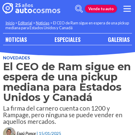
Vende tu auto
Inicio
>
Editorial
>
Noticias
>
El CEO de Ram sigue en espera de una pickup
mediana para Estados Unidos y Canadá
NOTICIAS
ESPECIALES
GALERIAS
NOVEDADES
El CEO de Ram sigue en
espera de una pickup
mediana para Estados
Unidos y Canadá
La firma del carnero cuenta con 1200 y
Rampage, pero ninguna se puede vender en
aquellos mercados.
Esaú Ponce
| 15/01/2025