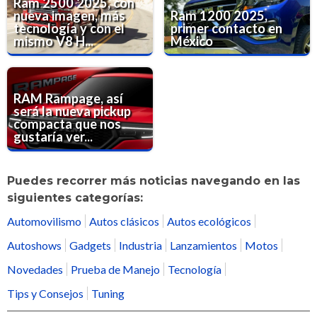
Ram 2500 2025, con
nueva imagen, más
Ram 1200 2025,
tecnología y con el
primer contacto en
mismo V8 H...
México
RAM Rampage, así
será la nueva pickup
compacta que nos
gustaría ver...
Puedes recorrer más noticias navegando en las
siguientes categorías:
Automovilismo
Autos clásicos
Autos ecológicos
Autoshows
Gadgets
Industria
Lanzamientos
Motos
Novedades
Prueba de Manejo
Tecnología
Tips y Consejos
Tuning