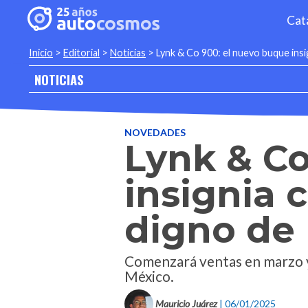
Cat
Inicio
>
Editorial
>
Noticias
>
Lynk & Co 900: el nuevo buque insi
NOTICIAS
NOVEDADES
Lynk & Co
insignia 
digno de 
Comenzará ventas en marzo y
México.
Mauricio Juárez
| 06/01/2025