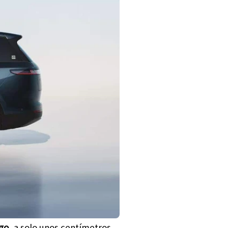
rgo
, a solo unos centímetros