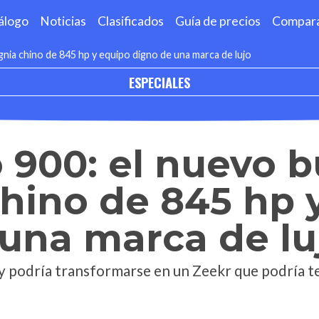
álogo
Noticias
Clasificados
Guía de precios
Compar
gnia chino de 845 hp y equipo digno de una marca de lujo
ESPECIALES
 900: el nuevo 
chino de 845 hp 
una marca de lu
 podría transformarse en un Zeekr que podría te