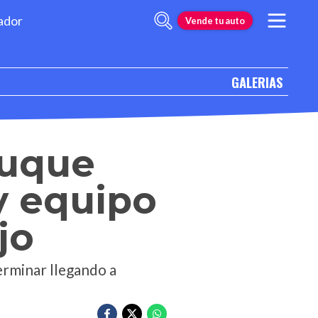
ador
Vende tu auto
GALERIAS
buque
y equipo
jo
rminar llegando a