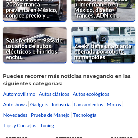
2026 arranca
primer manejo en
preventa en México,
México, diseño
conoce precio y ...
francés, ADN ch...
Satisfechos el 93% de
usuarios de autos
Zeekr tiene una planta
eléctricos e híbridos
operada por robots
enchu...
humanoides
Puedes recorrer más noticias navegando en las
siguientes categorías:
Automovilismo
Autos clásicos
Autos ecológicos
Autoshows
Gadgets
Industria
Lanzamientos
Motos
Novedades
Prueba de Manejo
Tecnología
Tips y Consejos
Tuning