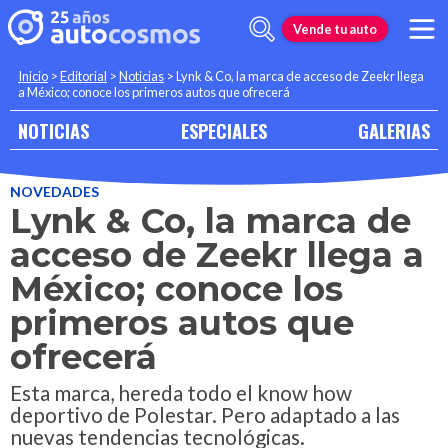
Vende tu auto
Inicio
>
Editorial
>
Noticias
>
Lynk & Co, la marca de acceso de Zeekr llega
a México; conoce los primeros autos que ofrecerá
NOTICIAS
ESPECIALES
GALERIAS
NOVEDADES
Lynk & Co, la marca de
acceso de Zeekr llega a
México; conoce los
primeros autos que
ofrecerá
Esta marca, hereda todo el know how
deportivo de Polestar. Pero adaptado a las
nuevas tendencias tecnológicas.