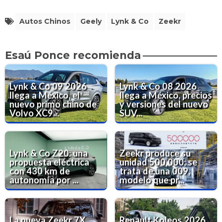
Autos Chinos
Geely
Lynk & Co
Zeekr
Esaú Ponce recomienda
Lynk & Co 09 2026
Lynk & Co 08 2026
llega a México, el
llega a México, precios
nuevo primo chino de
y versiones del nuevo
Volvo XC9...
SUV...
Lynk & Co Z20: una
Zeekr produce su
propuesta eléctrica
unidad 500,000; se
con 430 km de
trata de una 009,
autonomía por ...
modelo que pr...
La nueva Zeekr 7X
Renault Koleos 2026