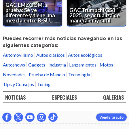
GAC EMZOOM, a
prueba: Se ve
GAC Trumpchi GS8
diferente y tiene una
2025, se actualiza de
mezcla entre B-SU...
manera muy sutil
Puedes recorrer más noticias navegando en las
siguientes categorías:
Automovilismo
Autos clásicos
Autos ecológicos
Autoshows
Gadgets
Industria
Lanzamientos
Motos
Novedades
Prueba de Manejo
Tecnología
Tips y Consejos
Tuning
NOTICIAS
ESPECIALES
GALERIAS
Vende tu auto