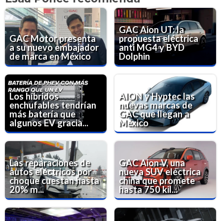
GAC Aion UT: la
GAC Motor presenta
propuesta eléctrica
a su nuevo embajador
anti MG4 y BYD
de marca en México
Dolphin
Los híbridos
AION y Hyptec las
enchufables tendrían
nuevas marcas de
más batería que
GAC que llegan a
algunos EV gracia...
México
Las reparaciones de
GAC Aion V, una
autos eléctricos por
nueva SUV eléctrica
choque cuestan hasta
china que promete
20% m...
hasta 750 kil...