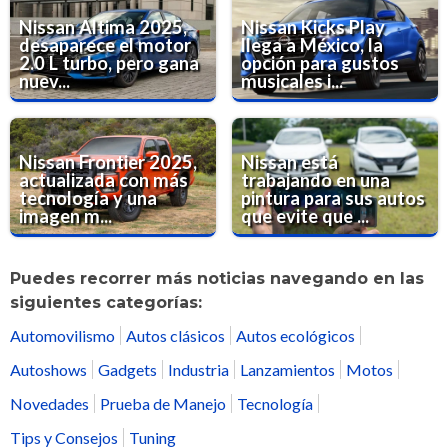
Nissan Altima 2025,
Nissan Kicks Play
desaparece el motor
llega a México, la
2.0 L turbo, pero gana
opción para gustos
nuev...
musicales i...
Nissan Frontier 2025,
Nissan está
actualizada con más
trabajando en una
tecnología y una
pintura para sus autos
imagen m...
que evite que ...
Puedes recorrer más noticias navegando en las
siguientes categorías:
Automovilismo
Autos clásicos
Autos ecológicos
Autoshows
Gadgets
Industria
Lanzamientos
Motos
Novedades
Prueba de Manejo
Tecnología
Tips y Consejos
Tuning