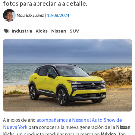
fotos para apreciarla a detalle.
Mauricio Juárez
| 13/08/2024
Industria
Kicks
Nissan
SUV
A inicios de año
acompañamos a Nissan al Auto Show de
Nueva York
para conocer a la nueva generación de la
Nissan
Kick
s, un producto medular para la marca en
México
. Tan