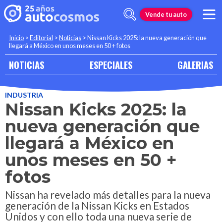
Vende tu auto
Inicio
>
Editorial
>
Noticias
>
Nissan Kicks 2025: la nueva generación que
llegará a México en unos meses en 50 + fotos
NOTICIAS
ESPECIALES
GALERIAS
INDUSTRIA
Nissan Kicks 2025: la
nueva generación que
llegará a México en
unos meses en 50 +
fotos
Nissan ha revelado más detalles para la nueva
generación de la Nissan Kicks en Estados
Unidos y con ello toda una nueva serie de