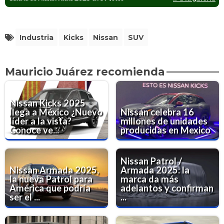
Industria
Kicks
Nissan
SUV
Mauricio Juárez recomienda
Nissan Kicks 2025
llega a México ¿Nuevo
Nissan celebra 16
líder a la vista?
millones de unidades
Conoce ve...
producidas en Mexico
Nissan Patrol /
Nissan Armada 2025,
Armada 2025: la
la nueva Patrol para
marca da más
América que podría
adelantos y confirman
ser el ...
...