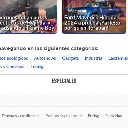
adrones roban autos
Ford Maverick Híbrida
léctricos de Hyundai y
2024 a prueba ¡Ya llegó
ia usando un Game Boy
por quien lloraban!
navegando en las siguientes categorías:
tos ecológicos
Autoshows
Gadgets
Industria
Lanzamie
s y Consejos
Tuning
ESPECIALES
Términos y condiciones
Políticas de privacidad
Pricing
Publicidad