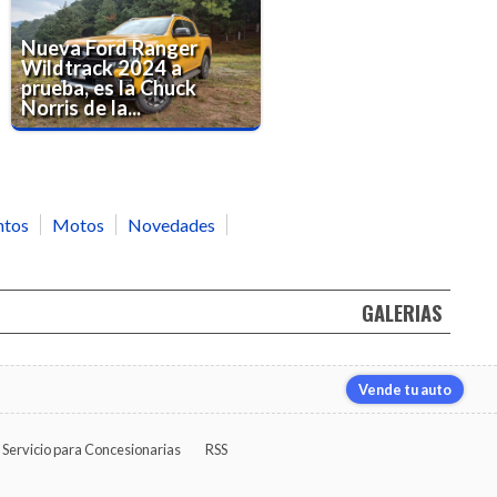
Nueva Ford Ranger
Wildtrack 2024 a
prueba, es la Chuck
Norris de la...
ntos
Motos
Novedades
GALERIAS
Vende tu auto
Servicio para Concesionarias
RSS