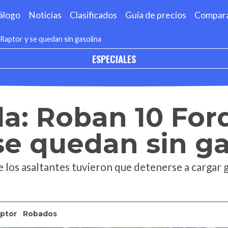
álogo
Noticias
Clasificados
Guía de precios
Compar
Raptor y se quedan sin gasolina
ESPECIALES
la: Roban 10 Fo
se quedan sin ga
e los asaltantes tuvieron que detenerse a cargar g
ptor
Robados