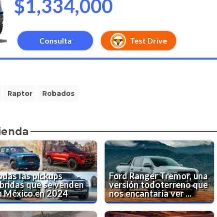
$1,334,000
Consulta
Test Drive
Raptor
Robados
ienda
odas las pickups
Ford Ranger Tremor, una
íbridas que se venden
versión todoterreno que
n México en 2024
nos encantaría ver ...