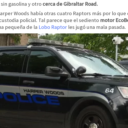
in gasolina y otro
cerca de Gibraltar Road.
arper Woods había otras cuatro Raptors más por lo que 
ustodia policial. Tal parece que el sediento
motor EcoBo
na pequeña de la
Lobo Raptor
les jugó una mala pasada.