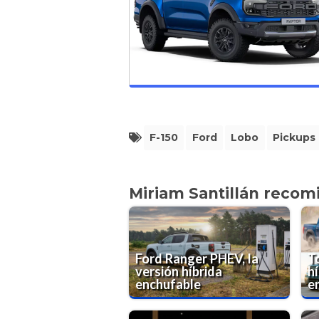
F-150
Ford
Lobo
Pickups
Miriam Santillán recom
Ford Ranger PHEV, la
T
versión híbrida
h
enchufable
e