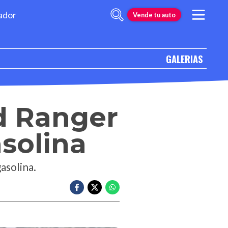
ador
Vende tu auto
GALERIAS
rd Ranger
solina
asolina.