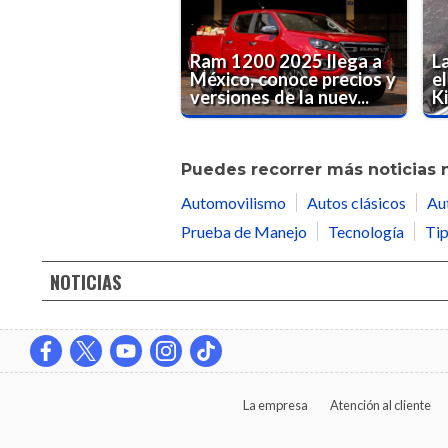
Ram 1200 2025 llega a
L
México, conoce precios y
e
versiones de la nuev...
K
Puedes recorrer más noticias 
Automovilismo
Autos clásicos
Au
Prueba de Manejo
Tecnología
Tip
NOTICIAS
La empresa
Atención al cliente