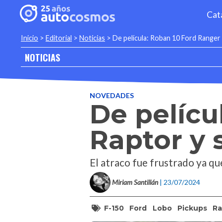
Cat
Inicio
>
Editorial
>
Noticias
>
De película: Roban 10 Ford Ranger 
NOTICIAS
NOVEDADES
De pelícu
Raptor y 
El atraco fue frustrado ya qu
Miriam Santillán
| 23/07/2024
F-150
Ford
Lobo
Pickups
Ra