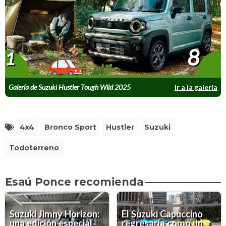
8
1
Galería de Suzuki Hustler Tough Wild 2025
Ir a la galería
4x4
Bronco Sport
Hustler
Suzuki
Todoterreno
Esaú Ponce recomienda
Suzuki Jimny Horizon:
El Suzuki Capuccino
una edición especial
regresaría como un