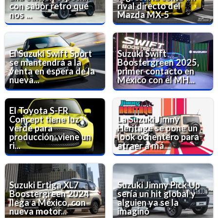
con sabor retro que
rival directo del
nos ...
Mazda MX-5
El Suzuki Swift Sport
Suzuki Swift
se mantendrá a la
Boostergreen 2025,
venta en espera de la
primer contacto en
nueva...
México con el MH...
El Toyota S-FR
Concept tiene luz
La Suzuki Jimny
verde para
Heritage se pone un
producción: viene un
look ochentero para
ri...
atraer a má...
Suzuki Ertiga XL7
Suzuki Jimny Pick Up
Boostergreen 2024
sería un hit global y
llega a México, con
alguien ya se la
nueva motor...
imaginó