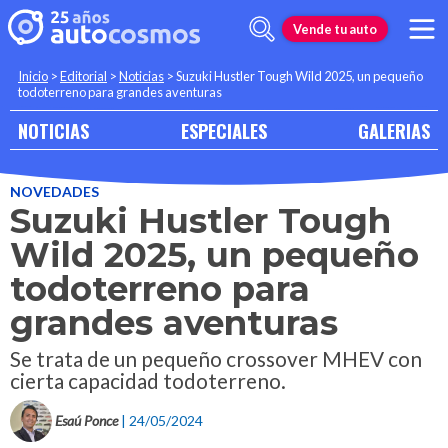
Vende tu auto
Inicio
>
Editorial
>
Noticias
>
Suzuki Hustler Tough Wild 2025, un pequeño
todoterreno para grandes aventuras
NOTICIAS
ESPECIALES
GALERIAS
NOVEDADES
Suzuki Hustler Tough
Wild 2025, un pequeño
todoterreno para
grandes aventuras
Se trata de un pequeño crossover MHEV con
cierta capacidad todoterreno.
Esaú Ponce
| 24/05/2024