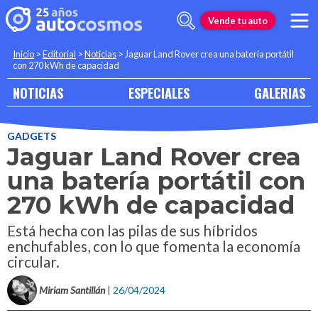
Vende tu auto
Inicio
>
Editorial
>
Noticias
>
Jaguar Land Rover crea una batería portátil
con 270 kWh de capacidad
NOTICIAS
ESPECIALES
GALERIAS
GADGETS
Jaguar Land Rover crea
una batería portátil con
270 kWh de capacidad
Está hecha con las pilas de sus híbridos
enchufables, con lo que fomenta la economía
circular.
Miriam Santillán
| 26/04/2024