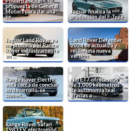
PowerBank, la
propuesta de General
Motors para dar una
Jaguar finaliza la
se...
producción del F-Type
Jaguar Land Rover ya
Land Rover Defender
no producirá el Range
2024 se actualiza y
Rover exclusivamente
recibe una nueva
en ...
versión
Range Rover Electric
Nio ET7 ofrece más
está cerca de concluir
de 1,000 kilómetros
su desarrollo, se
de autonomía real
somet...
gracias a ...
Range Rover Safari
1983 EV, electromod