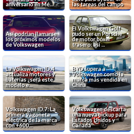
aniversario en Mé...
las tareas del campo
El Volkswagen Golf
Así podrían llamarse
pudo ser un Porsche
los próximos modelos
de motor bóxer
de Volkswagen
trasero: así ...
La Volkswagen ID.4
BYD supera a
actualiza motores y
Volkswagen como la
baterías ¿será este
marca más vendida en
modelo e...
China
Volkswagen ID.7: La
Volkswagen descarta
primera vagoneta
una nueva pickup para
eléctrica de la marca
Estados Unidos y
con +600...
Canadá