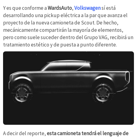
Y es que conforme a
WardsAuto
,
Volkswagen
sí está
desarrollando una pickup eléctrica a la par que avanza el
proyecto de la nueva camioneta de Scout. De hecho,
mecánicamente compartirán la mayoría de elementos,
pero como suele suceder dentro del Grupo VAG, recibirá un
tratamiento estético y de puesta a punto diferente.
A decir del reporte,
esta camioneta tendrá el lenguaje de