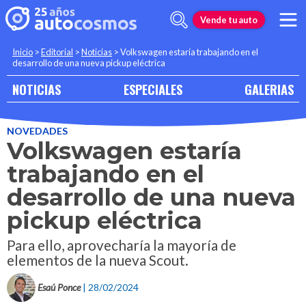
Vende tu auto
Inicio
>
Editorial
>
Noticias
>
Volkswagen estaría trabajando en el
desarrollo de una nueva pickup eléctrica
NOTICIAS
ESPECIALES
GALERIAS
NOVEDADES
Volkswagen estaría
trabajando en el
desarrollo de una nueva
pickup eléctrica
Para ello, aprovecharía la mayoría de
elementos de la nueva Scout.
Esaú Ponce
| 28/02/2024