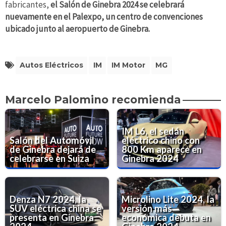
fabricantes,
el Salón de Ginebra 2024 se celebrará
nuevamente en el Palexpo, un centro de convenciones
ubicado junto al aeropuerto de Ginebra.
Autos Eléctricos
IM
IM Motor
MG
Marcelo Palomino recomienda
IM L6, el sedán
Salón del Automóvil
eléctrico chino con
de Ginebra dejará de
800 Km aparece en
celebrarse en Suiza
Ginebra 2024
Denza N7 2024, la
Microlino Lite 2024, la
SUV eléctrica china se
versión más
presenta en Ginebra
económica debuta en