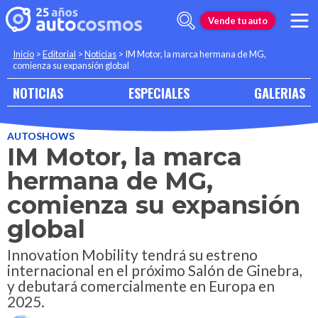
Vende tu auto
Inicio
>
Editorial
>
Noticias
>
IM Motor, la marca hermana de MG,
comienza su expansión global
NOTICIAS
ESPECIALES
GALERIAS
AUTOSHOWS
IM Motor, la marca
hermana de MG,
comienza su expansión
global
Innovation Mobility tendrá su estreno
internacional en el próximo Salón de Ginebra,
y debutará comercialmente en Europa en
2025.