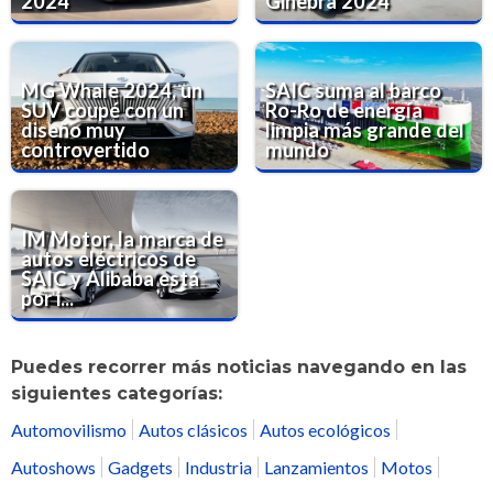
2024
Ginebra 2024
MG Whale 2024, un
SAIC suma al barco
SUV coupé con un
Ro-Ro de energía
diseño muy
limpia más grande del
controvertido
mundo
IM Motor, la marca de
autos eléctricos de
SAIC y Alibaba está
por i...
Puedes recorrer más noticias navegando en las
siguientes categorías:
Automovilismo
Autos clásicos
Autos ecológicos
Autoshows
Gadgets
Industria
Lanzamientos
Motos