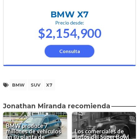
BMW X7
Precio desde:
$2,154,900
Consulta
BMW
SUV
X7
Jonathan Miranda recomienda
BMW produce 7
millones de vehículos
Los comerciales de
en su planta de
autos del Super Bowl