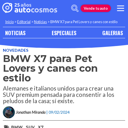
Vende tu auto
Inicio
>
Editorial
>
Noticias
>
BMW X7 para Pet Lovers y canes con estilo
NOTICIAS
ESPECIALES
GALERIAS
NOVEDADES
BMW X7 para Pet
Lovers y canes con
estilo
Alemanes e italianos unidos para crear una
SUV premium pensada para consentir a los
peludos de la casa; sí existe.
Jonathan Miranda
| 09/02/2024
BMW
SUV
X7