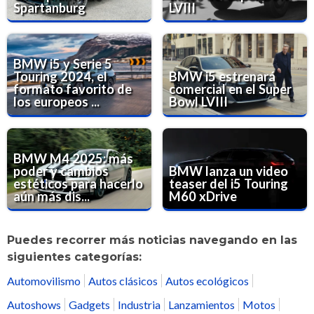
Spartanburg
LVIII
BMW i5 y Serie 5
Touring 2024, el
BMW i5 estrenará
formato favorito de
comercial en el Super
los europeos ...
Bowl LVIII
BMW M4 2025: más
poder y cambios
BMW lanza un video
estéticos para hacerlo
teaser del i5 Touring
aún más dis...
M60 xDrive
Puedes recorrer más noticias navegando en las
siguientes categorías:
Automovilismo
Autos clásicos
Autos ecológicos
Autoshows
Gadgets
Industria
Lanzamientos
Motos