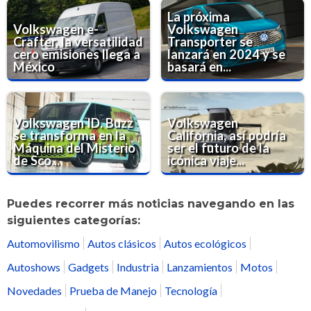
La próxima
Volkswagen e-
Volkswagen
Crafter, la versatilidad
Transporter se
cero emisiones llega a
lanzará en 2024 y se
México
basará en...
Volkswagen ID. Buzz
Volkswagen
se transforma en la
California, así podría
Máquina del Misterio
ser el futuro de la
de Sco...
icónica viaje...
Puedes recorrer más noticias navegando en las
siguientes categorías:
Automovilismo
Autos clásicos
Autos ecológicos
Autoshows
Gadgets
Industria
Lanzamientos
Motos
Novedades
Prueba de Manejo
Tecnología