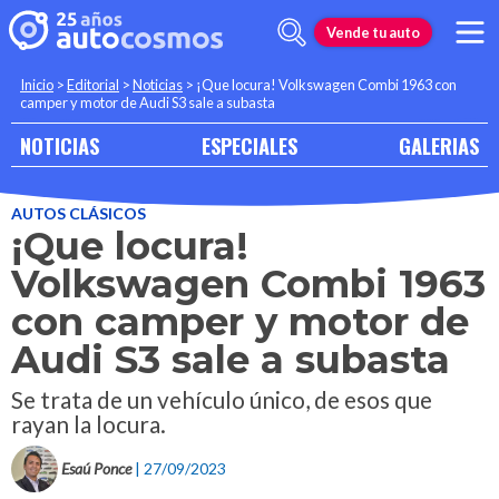
Vende tu auto
Inicio
>
Editorial
>
Noticias
>
¡Que locura! Volkswagen Combi 1963 con
camper y motor de Audi S3 sale a subasta
NOTICIAS
ESPECIALES
GALERIAS
AUTOS CLÁSICOS
¡Que locura!
Volkswagen Combi 1963
con camper y motor de
Audi S3 sale a subasta
Se trata de un vehículo único, de esos que
rayan la locura.
Esaú Ponce
| 27/09/2023