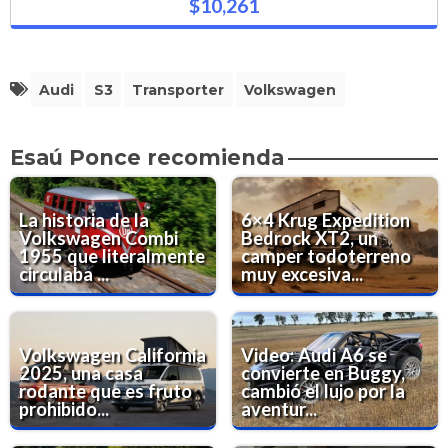
$10,261
Audi
S3
Transporter
Volkswagen
Esaú Ponce recomienda
La historia de la
6×4 Krug Expedition
Volkswagen Combi
Bedrock XT2, un
1955 que literalmente
camper todoterreno
circulaba ...
muy excesiva...
Volkswagen California
Video: Audi A6 se
2025, una casa
convierte en Buggy,
rodante que es fruto
cambió el lujo por la
prohibido...
aventur...