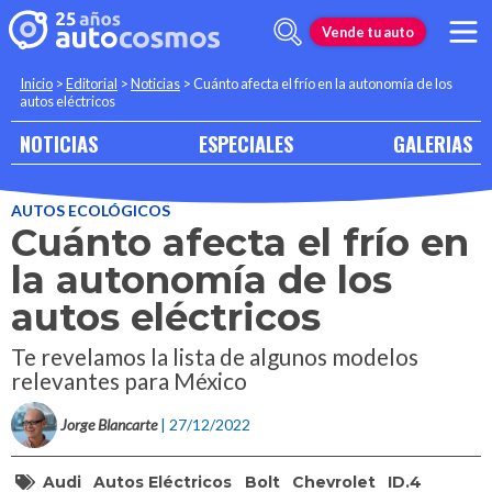
Vende tu auto
Inicio
>
Editorial
>
Noticias
>
Cuánto afecta el frío en la autonomía de los
autos eléctricos
NOTICIAS
ESPECIALES
GALERIAS
AUTOS ECOLÓGICOS
Cuánto afecta el frío en
la autonomía de los
autos eléctricos
Te revelamos la lista de algunos modelos
relevantes para México
Jorge Blancarte
| 27/12/2022
Audi
Autos Eléctricos
Bolt
Chevrolet
ID.4