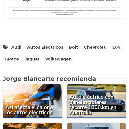
Audi
Autos Eléctricos
Bolt
Chevrolet
ID.4
I-Pace
Jaguar
Volkswagen
Jorge Blancarte recomienda
Auto eléctrico con
paneles solares
Así afecta el calor a
recorre 1000 km en
los autos eléctricos
Australia