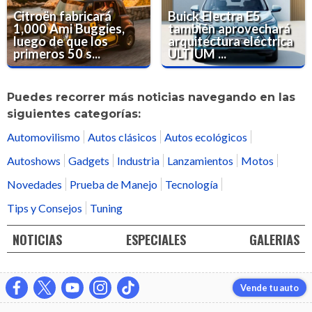
Citroën fabricará
Buick Electra E5
1,000 Ami Buggies,
también aprovechará
luego de que los
arquitectura eléctrica
primeros 50 s...
ULTIUM ...
Puedes recorrer más noticias navegando en las
siguientes categorías:
Automovilismo
Autos clásicos
Autos ecológicos
Autoshows
Gadgets
Industria
Lanzamientos
Motos
Novedades
Prueba de Manejo
Tecnología
Tips y Consejos
Tuning
NOTICIAS
ESPECIALES
GALERIAS
Vende tu auto