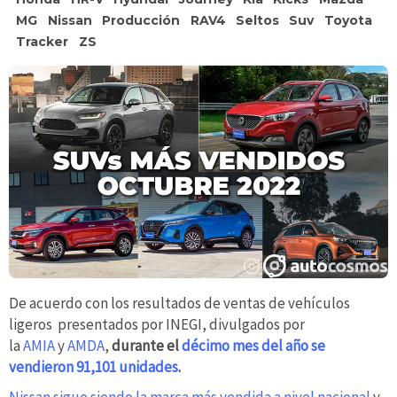
MG
Nissan
Producción
RAV4
Seltos
Suv
Toyota
Tracker
ZS
De acuerdo con los resultados de ventas de vehículos
ligeros presentados por INEGI, divulgados por
la
AMIA
y
AMDA
,
durante el
décimo mes del año se
vendieron 91,101 unidades
.
Nissan sigue siendo la marca más vendida a nivel nacional
y