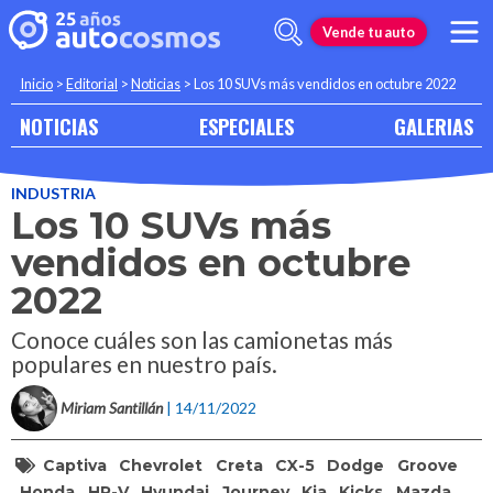
Vende tu auto
Inicio
>
Editorial
>
Noticias
>
Los 10 SUVs más vendidos en octubre 2022
NOTICIAS
ESPECIALES
GALERIAS
INDUSTRIA
Los 10 SUVs más
vendidos en octubre
2022
Conoce cuáles son las camionetas más
populares en nuestro país.
Miriam Santillán
| 14/11/2022
Captiva
Chevrolet
Creta
CX-5
Dodge
Groove
Honda
HR-V
Hyundai
Journey
Kia
Kicks
Mazda