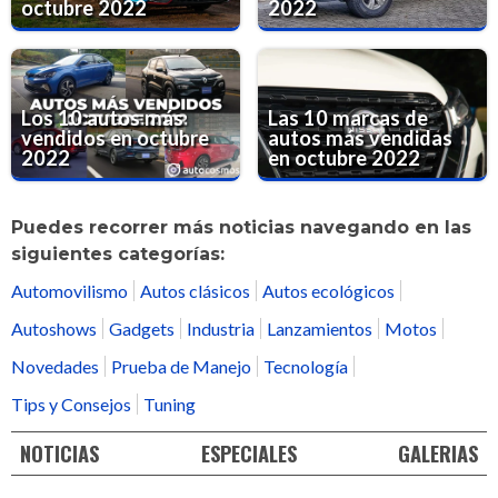
octubre 2022
2022
Los 10 autos más
Las 10 marcas de
vendidos en octubre
autos más vendidas
2022
en octubre 2022
Puedes recorrer más noticias navegando en las
siguientes categorías:
Automovilismo
Autos clásicos
Autos ecológicos
Autoshows
Gadgets
Industria
Lanzamientos
Motos
Novedades
Prueba de Manejo
Tecnología
Tips y Consejos
Tuning
NOTICIAS
ESPECIALES
GALERIAS