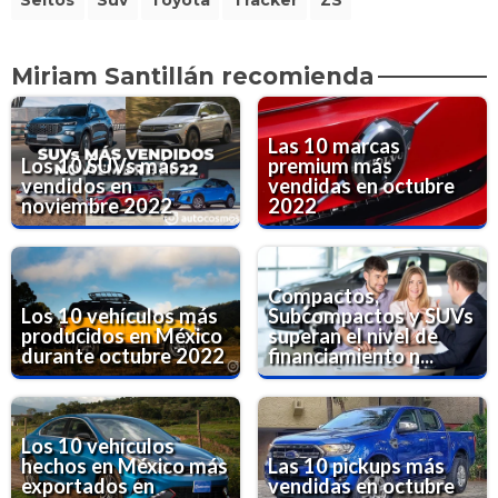
Seltos
Suv
Toyota
Tracker
ZS
Miriam Santillán recomienda
Las 10 marcas
Los 10 SUVs más
premium más
vendidos en
vendidas en octubre
noviembre 2022
2022
Compactos,
Los 10 vehículos más
Subcompactos y SUVs
producidos en México
superan el nivel de
durante octubre 2022
financiamiento n...
Los 10 vehículos
hechos en México más
Las 10 pickups más
exportados en
vendidas en octubre