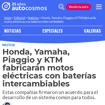
Vende tu auto
Inicio
>
Editorial
>
Noticias
>
Honda, Yamaha, Piaggio y KTM fabricarán
motos eléctricas con baterías intercambiables
NOTICIAS
ESPECIALES
GALERIAS
MOTOS
Honda, Yamaha,
Piaggio y KTM
fabricarán motos
eléctricas con baterías
intercambiables
Estas compañías firmaron un acuerdo para el
desarrollo de un sistema común para todos.