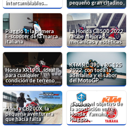
intercambiables...
pequeño gran citadino
Piaggio 1, la primera
La Honda CB500 2022
E-scooter de la marca
recibe mejoras
italiana
mecánicas y estéticas
KTM RC 390 y RC 125
Honda XR190L, ideal
2022, con toda la
para cualquier
adenalina y el sabor
condición de terreno
del MotoGP
¿Cuál es el objetivo de
Honda CB200X, la
la asociación entre
pequeña aventurera
Honda, Yamaha,
que hacía falta
Piaggio ...