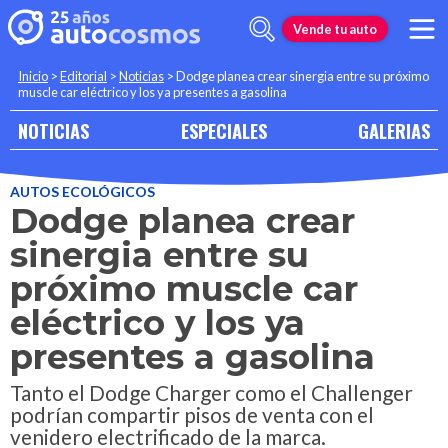
Vende tu auto
Inicio
>
Editorial
>
Noticias
>
Dodge planea crear sinergia entre su próximo
muscle car eléctrico y los ya presentes a gasolina
NOTICIAS
ESPECIALES
GALERIAS
AUTOS ECOLÓGICOS
Dodge planea crear
sinergia entre su
próximo muscle car
eléctrico y los ya
presentes a gasolina
Tanto el Dodge Charger como el Challenger
podrían compartir pisos de venta con el
venidero electrificado de la marca.