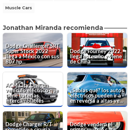
Muscle Cars
Jonathan Miranda recomienda
Dodge Challenger SRT
Super Stock 2022
Dodge Journey 2022,
llega a México con sus
llega este año y viene
807 hp...
de China
ACM City One, un
vehículo eléctrico que
¿Sabías qué? los autos
tiene baterías
eléctricos pueden ir a
intercambiables
en reversa a altas ve...
Dodge Charger R/T
Dodge venderá el
sometido a cirugía,
primer muscle car