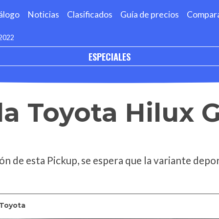
álogo
Noticias
Clasificados
Guía de precios
Compar
 2022
ESPECIALES
 la Toyota Hilux 
ión de esta Pickup, se espera que la variante depor
Toyota