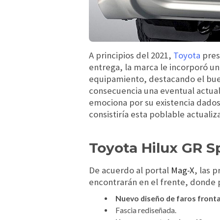
A principios del 2021,
Toyota
pres
entrega, la marca le incorporó u
equipamiento, destacando el buen
consecuencia una eventual actual
emociona por su existencia dado
consistiría esta poblable actualiz
Toyota Hilux GR Sp
De acuerdo al portal
Mag-X
,
las p
encontrarán en el frente, donde 
Nuevo diseño de faros front
Fascia rediseñada.