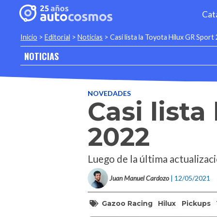
Cat
Inicio
>
Editorial
>
Noticias
>
Casi lista la Toyota Hilux GR Sport
NOTICIAS
NOVEDADES
Casi lista
2022
Luego de la última actualizac
Juan Manuel Cardozo
| 12/05/2021
Gazoo Racing
Hilux
Pickups