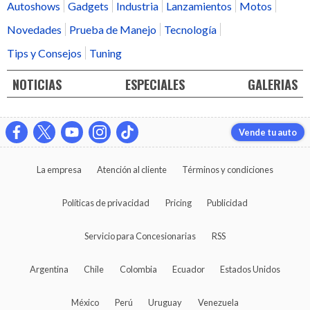
Autoshows
Gadgets
Industria
Lanzamientos
Motos
Novedades
Prueba de Manejo
Tecnología
Tips y Consejos
Tuning
NOTICIAS
ESPECIALES
GALERIAS
Vende tu auto
La empresa
Atención al cliente
Términos y condiciones
Políticas de privacidad
Pricing
Publicidad
Servicio para Concesionarias
RSS
Argentina
Chile
Colombia
Ecuador
Estados Unidos
México
Perú
Uruguay
Venezuela