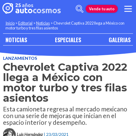
Vende tu auto
Inicio
>
Editorial
>
Noticias
>
Chevrolet Captiva 2022 llega a México con
motor turbo y tres filas asientos
NOTICIAS
ESPECIALES
GALERIAS
LANZAMIENTOS
Chevrolet Captiva 2022
llega a México con
motor turbo y tres filas
asientos
Esta camioneta regresa al mercado mexicano
con una serie de mejoras que inician en el
espacio interior y desempeño.
Luis Hernández
| 23/03/2021