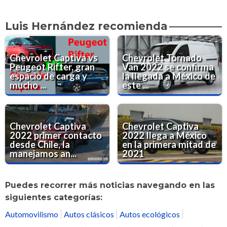
Luis Hernández recomienda
Chevrolet Captiva vs
Chevrolet Tornado
Peugeot Rifter, gran
Van 2022 se confirma
espacio de carga y
la llegada a México de
mucho ...
este ...
Chevrolet Captiva
Chevrolet Captiva
2022 primer contacto
2022 llega a México
desde Chile, la
en la primera mitad de
manejamos an...
2021
Puedes recorrer más noticias navegando en las
siguientes categorías:
Automovilismo
Autos clásicos
Autos ecológicos