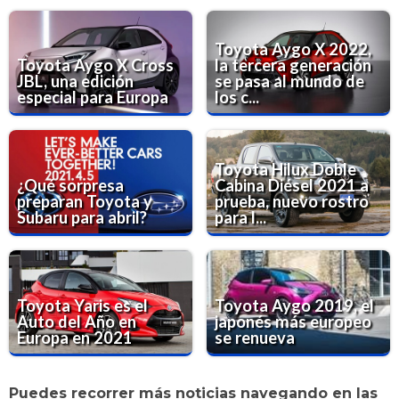
Toyota Aygo X 2022,
Toyota Aygo X Cross
la tercera generación
JBL, una edición
se pasa al mundo de
especial para Europa
los c...
Toyota Hilux Doble
¿Qué sorpresa
Cabina Diésel 2021 a
preparan Toyota y
prueba, nuevo rostro
Subaru para abril?
para l...
Toyota Yaris es el
Toyota Aygo 2019, el
Auto del Año en
japonés más europeo
Europa en 2021
se renueva
Puedes recorrer más noticias navegando en las