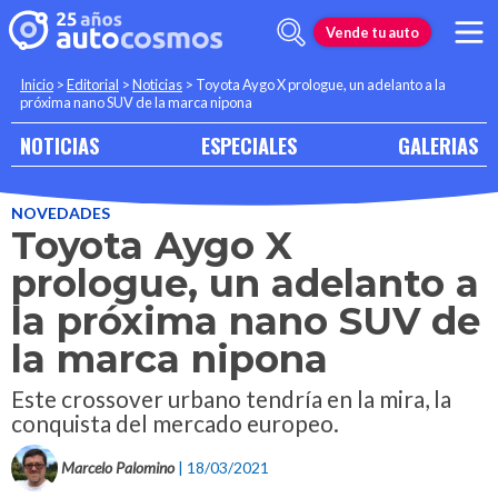
Vende tu auto
Inicio
>
Editorial
>
Noticias
>
Toyota Aygo X prologue, un adelanto a la
próxima nano SUV de la marca nipona
NOTICIAS
ESPECIALES
GALERIAS
NOVEDADES
Toyota Aygo X
prologue, un adelanto a
la próxima nano SUV de
la marca nipona
Este crossover urbano tendría en la mira, la
conquista del mercado europeo.
Marcelo Palomino
| 18/03/2021