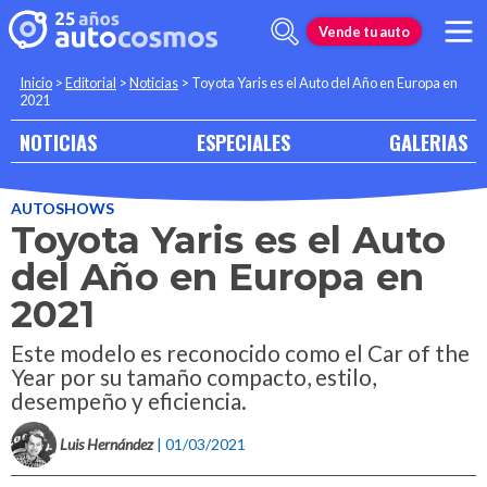
Vende tu auto
Inicio
>
Editorial
>
Noticias
>
Toyota Yaris es el Auto del Año en Europa en
2021
NOTICIAS
ESPECIALES
GALERIAS
AUTOSHOWS
Toyota Yaris es el Auto
del Año en Europa en
2021
Este modelo es reconocido como el Car of the
Year por su tamaño compacto, estilo,
desempeño y eficiencia.
Luis Hernández
| 01/03/2021