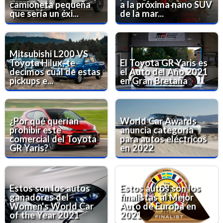
camioneta pequeña
a la próxima nano SUV
que sería un éxi...
de la mar...
Mitsubishi L200 VS
Toyota Hilux, te
El Toyota GR Yaris es
decimos cuál de estas
el Auto del Año 2021
pickups e...
en Gran Bretaña
¿Por qué querían
World Car Awards
prohibir este
anuncia categoría
comercial del Toyota
para autos eléctricos
GR Yaris?
en 2022
Estos son los autos
Estos autos son los
ganadores del
finalistas al Mejor
Women's World Car
Auto de Europa en
of the Year 2021
2021